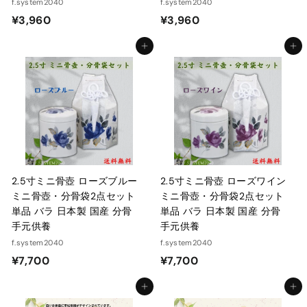
f.system2040
f.system2040
¥
¥
¥3,960
¥3,960
3
3
カートに入れる
カートに入れる
,
,
9
9
6
6
0
0
2.5寸ミニ骨壺 ローズブルー
2.5寸ミニ骨壺 ローズワイン
ミニ骨壺・分骨袋2点セット
ミニ骨壺・分骨袋2点セット
単品 バラ 日本製 国産 分骨
単品 バラ 日本製 国産 分骨
手元供養
手元供養
f.system2040
f.system2040
¥
¥
¥7,700
¥7,700
7
7
カートに入れる
カートに入れる
,
,