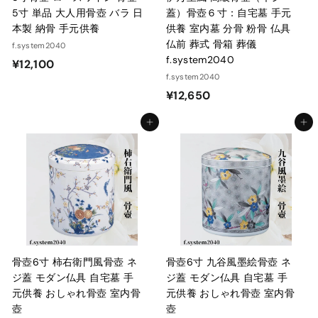
5寸 単品 大人用骨壺 バラ 日
蓋）骨壺６寸：自宅墓 手元
本製 納骨 手元供養
供養 室内墓 分骨 粉骨 仏具
仏前 葬式 骨箱 葬儀
f.system2040
f.system2040
¥
¥12,100
f.system2040
1
¥
¥12,650
2
1
,
カートに入れる
カートに入れる
2
1
,
0
6
0
5
0
骨壺6寸 柿右衛門風骨壺 ネ
骨壺6寸 九谷風墨絵骨壺 ネ
ジ蓋 モダン仏具 自宅墓 手
ジ蓋 モダン仏具 自宅墓 手
元供養 おしゃれ骨壺 室内骨
元供養 おしゃれ骨壺 室内骨
壺
壺