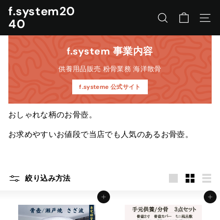
コ
f.system20
ン
40
サイトを検索する
ナビ
テ
ン
ツ
f.system 事業内容
に
供養用品販売 粉骨業務 海洋散骨
ス
キ
f.systeme 公式サイト
ッ
プ
す
おしゃれな柄のお骨壺。
る
お求めやすいお値段で当店でも人気のあるお骨壺。
絞り込み方法
カートに入れる
カートに入れる