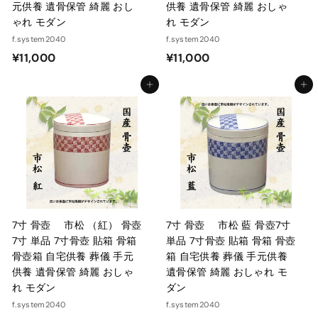
元供養 遺骨保管 綺麗 おし
供養 遺骨保管 綺麗 おしゃ
ゃれ モダン
れ モダン
f.system2040
f.system2040
¥
¥
¥11,000
¥11,000
1
1
カートに入れる
カートに入れる
1
1
,
,
0
0
0
0
0
0
7寸 骨壺 市松 （紅） 骨壺
7寸 骨壺 市松 藍 骨壺7寸
7寸 単品 7寸骨壺 貼箱 骨箱
単品 7寸骨壺 貼箱 骨箱 骨壺
骨壺箱 自宅供養 葬儀 手元
箱 自宅供養 葬儀 手元供養
供養 遺骨保管 綺麗 おしゃ
遺骨保管 綺麗 おしゃれ モ
れ モダン
ダン
f.system2040
f.system2040