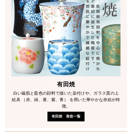
有田焼
白い磁肌と藍色の顔料で描いた染付けや、ガラス質の上
絵具 （赤、緑、黄、紫、青） を用いた華やかな赤絵が特
徴。
有田焼 骨壺一覧