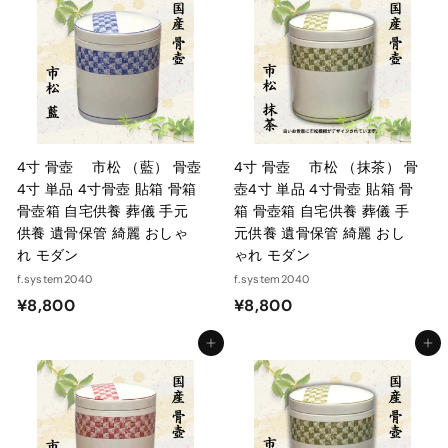
7
7
0
0
0
0
4寸 骨壺 市松 （藍） 骨壺
4寸 骨壺 市松 （抹茶） 骨
4寸 単品 4寸骨壺 貼箱 骨箱
壺4寸 単品 4寸骨壺 貼箱 骨
骨壺箱 自宅供養 葬儀 手元
箱 骨壺箱 自宅供養 葬儀 手
供養 遺骨保管 綺麗 おしゃ
元供養 遺骨保管 綺麗 おし
れ モダン
ゃれ モダン
f.system2040
f.system2040
¥
¥
¥8,800
¥8,800
8
8
カートに入れる
カートに入れる
,
,
8
8
0
0
0
0