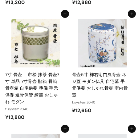
¥
¥
¥13,200
¥12,880
1
1
カートに入れる
カートに入れる
3
2
,
,
2
8
0
8
0
0
7寸 骨壺 市松 抹茶 骨壺7
骨壺5寸 柿右衛門風骨壺 ネ
寸 単品 7寸骨壺 貼箱 骨箱
ジ蓋 モダン仏具 自宅墓 手
骨壺箱 自宅供養 葬儀 手元
元供養 おしゃれ骨壺 室内骨
供養 遺骨保管 綺麗 おしゃ
壺
れ モダン
f.system2040
f.system2040
¥
¥12,650
¥
¥12,880
1
1
2
カートに入れる
カートに入れる
2
,