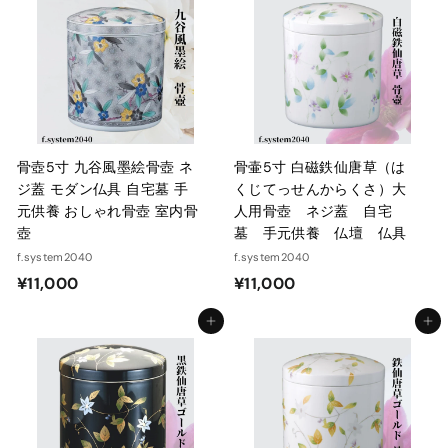
,
6
8
5
8
0
0
骨壺5寸 九谷風墨絵骨壺 ネ
骨壷5寸 白磁鉄仙唐草（は
ジ蓋 モダン仏具 自宅墓 手
くじてっせんからくさ）大
元供養 おしゃれ骨壺 室内骨
人用骨壺 ネジ蓋 自宅
壺
墓 手元供養 仏壇 仏具
f.system2040
f.system2040
¥
¥
¥11,000
¥11,000
1
1
カートに入れる
カートに入れる
1
1
,
,
0
0
0
0
0
0