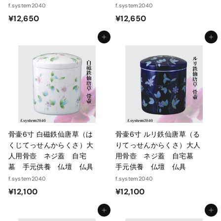
f.system2040
f.system2040
¥
¥
¥12,650
¥12,650
1
1
カートに入れる
カートに入れる
2
2
,
,
6
6
5
5
0
0
骨壷6寸 白磁鉄仙唐草（は
骨壷6寸 ルリ鉄仙唐草（る
くじてっせんからくさ）大
りてっせんからくさ）大人
人用骨壺 ネジ蓋 自宅
用骨壺 ネジ蓋 自宅墓
墓 手元供養 仏壇 仏具
手元供養 仏壇 仏具
f.system2040
f.system2040
¥
¥
¥12,100
¥12,100
1
1
カートに入れる
カートに入れる
2
2