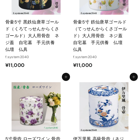
骨壷5寸 黒鉄仙唐草ゴール
骨壷5寸 鉄仙唐草ゴールド
ド（くろてっせんからくさ
（てっせんからくさゴール
ゴールド）大人用骨壺 ネ
ド）大人用骨壺 ネジ蓋
ジ蓋 自宅墓 手元供養
自宅墓 手元供養 仏壇
仏壇 仏具
仏具
f.system2040
f.system2040
¥
¥
¥11,000
¥11,000
1
1
カートに入れる
カートに入れる
1
1
,
,
0
0
0
0
0
0
5寸骨壺 ローズワイン 骨壺
伊万里風 高級骨壺（ネジ