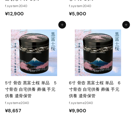
f.system2040
f.system2040
¥
¥
¥12,900
¥5,900
1
5
カートに入れる
カートに入れる
2
,
,
9
9
0
0
0
0
5寸 骨壺 黒富士桜 単品 5
6寸 骨壺 黒富士桜 単品 6
寸骨壺 自宅供養 葬儀 手元
寸骨壺 自宅供養 葬儀 手元
供養 遺骨保管
供養 遺骨保管
f.systeme2040
f.systeme2040
¥
¥
¥8,657
¥9,900
8
9
,
,