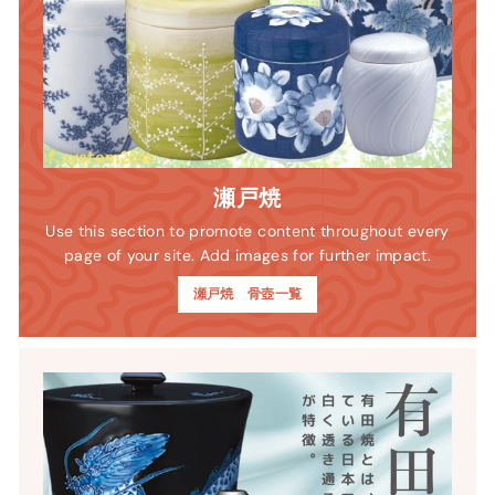
瀬戸焼
Use this section to promote content throughout every
page of your site. Add images for further impact.
瀬戸焼 骨壺一覧