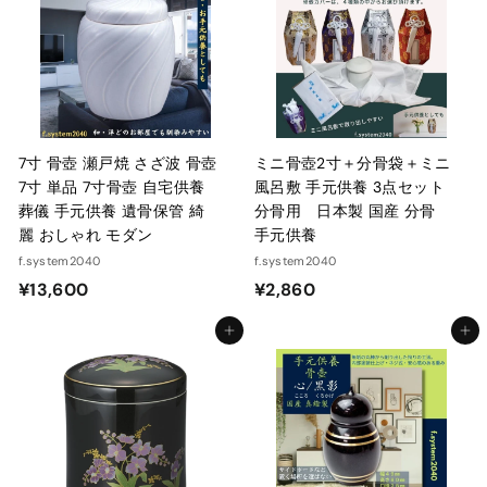
7寸 骨壺 瀬戸焼 さざ波 骨壺
ミニ骨壺2寸＋分骨袋＋ミニ
7寸 単品 7寸骨壺 自宅供養
風呂敷 手元供養 3点セット
葬儀 手元供養 遺骨保管 綺
分骨用 日本製 国産 分骨
麗 おしゃれ モダン
手元供養
f.system2040
f.system2040
¥
¥
¥13,600
¥2,860
1
2
カートに入れる
カートに入れる
3
,
,
8
6
6
0
0
0