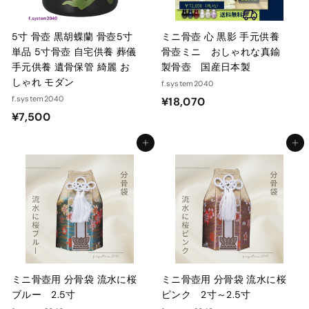
5寸 骨壺 黒胡蝶蘭 骨壺5寸
ミニ骨壺 心 黒影 手元供養
単品 5寸骨壺 自宅供養 葬儀
骨壺ミニ おしゃれな真鍮
手元供養 遺骨保管 綺麗 お
製骨壺 国産日本製
しゃれ モダン
f.system2040
f.system2040
¥
¥18,070
¥
¥7,500
1
7
8
カートに入れる
カートに入れる
,
,
5
0
0
7
0
0
ミニ骨壺用 分骨袋 流水に桜
ミニ骨壺用 分骨袋 流水に桜
ブルー 2.5寸
ピンク 2寸～2.5寸