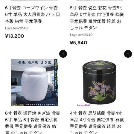
6寸骨壺 ローズワイン 骨壺
5寸 骨壺 切立 彩花 骨壺5寸
6寸 単品 大人用骨壺 バラ 日
単品 5寸骨壺 自宅供養 葬儀
本製 納骨 手元供養
手元供養 遺骨保管 綺麗 お
しゃれ モダン
f.system2040
¥
f.system2040
¥13,200
¥
¥5,940
1
5
3
カートに入れる
カートに入れる
,
,
9
2
4
0
0
0
6寸 骨壺 瀬戸焼 さざ波 骨壺
4寸 骨壺 黒胡蝶蘭 骨壺4寸
6寸 単品 6寸骨壺 自宅供養
単品 4寸骨壺 自宅供養 葬儀
葬儀 手元供養 遺骨保管 綺
手元供養 遺骨保管 綺麗 お
麗 おしゃれ モダン
しゃれ モダン