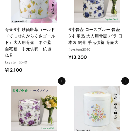
0
骨壷6寸 鉄仙唐草ゴールド
6寸骨壺 ローズブルー 骨壺
（てっせんからくさゴール
6寸 単品 大人用骨壺 バラ 日
ド）大人用骨壺 ネジ蓋
本製 納骨 手元供養 骨壺大
自宅墓 手元供養 仏壇
f.system2040
仏具
¥
¥13,200
f.system2040
1
¥
¥12,100
3
1
,
カートに入れる
カートに入れる
2
2
,
0
1
0
0
0