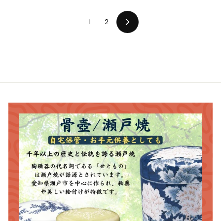
6
9
5
0
1
2
7
0
次
の
ペ
ー
ジ