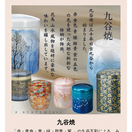
九谷焼
「赤・黄色・青・緑・群青・紫 」の九谷五彩による、み