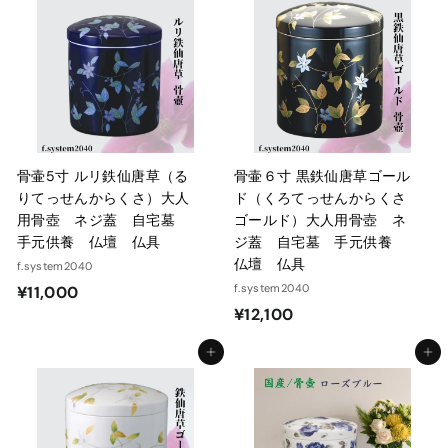
,
,
1
1
0
0
0
0
骨壷5寸 ルリ鉄仙唐草（る
骨壷６寸 黒鉄仙唐草ゴール
りてっせんからくさ）大人
ド（くろてっせんからくさ
用骨壺 ネジ蓋 自宅墓
ゴールド）大人用骨壺 ネ
手元供養 仏壇 仏具
ジ蓋 自宅墓 手元供養
仏壇 仏具
f.system2040
¥
f.system2040
¥11,000
¥
¥12,100
1
1
1
カートに入れる
カートに入れる
2
,
,
0
1
0
0
0