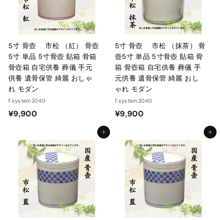
5寸 骨壺 市松 （紅） 骨壺
5寸 骨壺 市松 （抹茶） 骨
5寸 単品 5寸骨壺 貼箱 骨箱
壺5寸 単品 5寸骨壺 貼箱 骨
骨壺箱 自宅供養 葬儀 手元
箱 骨壺箱 自宅供養 葬儀 手
供養 遺骨保管 綺麗 おしゃ
元供養 遺骨保管 綺麗 おし
れ モダン
ゃれ モダン
f.system2040
f.system2040
¥
¥
¥9,900
¥9,900
9
9
カートに入れる
カートに入れる
,
,
9
9
0
0
0
0