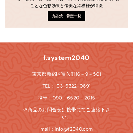
ごとな色彩効果と優美な絵模様が特徴
九谷焼 骨壺一覧
f.system2040
東京都新宿区富久町16－9－501
TEL： 03-6322-0691
携帯：090－6520－2015
※商品のお問合せは携帯にてご連絡下さ
い。
mail：info@f2040.com