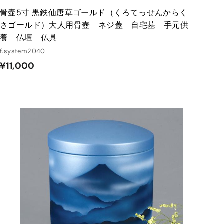
骨壷5寸 黒鉄仙唐草ゴールド（くろてっせんからく
さゴールド）大人用骨壺 ネジ蓋 自宅墓 手元供
養 仏壇 仏具
f.system2040
¥
¥11,000
1
1
,
0
カ
ー
0
ト
0
に
入
れ
る