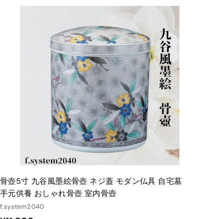
9
0
カ
ー
0
ト
に
入
れ
る
骨壺5寸 九谷風墨絵骨壺 ネジ蓋 モダン仏具 自宅墓
手元供養 おしゃれ骨壺 室内骨壺
f.system2040