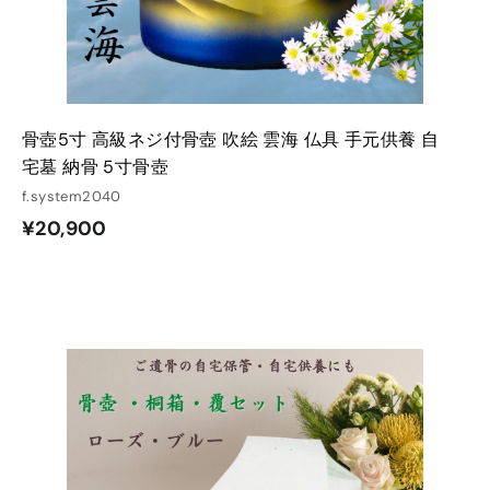
骨壺5寸 高級ネジ付骨壺 吹絵 雲海 仏具 手元供養 自
宅墓 納骨 5寸骨壺
f.system2040
¥
¥20,900
2
0
,
9
0
カ
カ
ー
ー
0
ト
ト
に
に
入
入
れ
れ