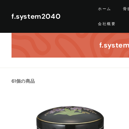
コ
ホーム
骨
ン
f.system2040
テ
会社概要
ン
ツ
に
f.syst
ス
キ
ッ
プ
す
61個の商品
る