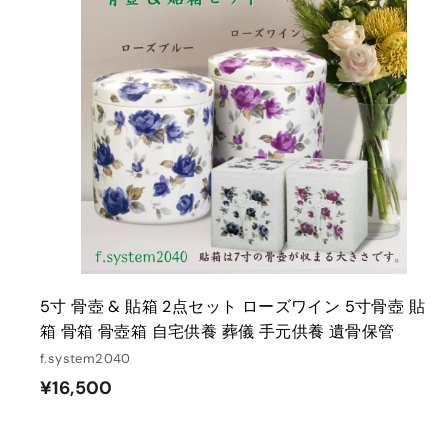
0
0
5寸 骨壺 & 貼箱 2点セット ローズワイン 5寸骨壺 貼
箱 骨箱 骨壺箱 自宅供養 葬儀 手元供養 遺骨保管
f.system2040
¥
¥16,500
1
6