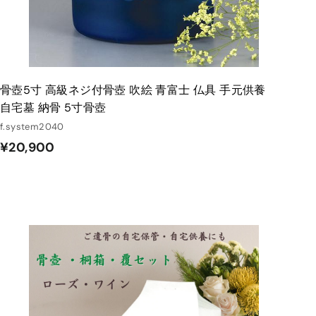
骨壺5寸 高級ネジ付骨壺 吹絵 青富士 仏具 手元供養
自宅墓 納骨 5寸骨壺
f.system2040
¥
¥20,900
2
0
,
9
0
カ
ー
0
ト
に
入
れ