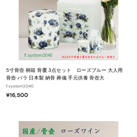
る
る
5寸骨壺 桐箱 骨覆 3点セット ローズブルー 大人用
骨壺 バラ 日本製 納骨 葬儀 手元供養 骨壺大
f.system2040
¥
¥16,500
1
6
,
5
カ
カ
ー
ー