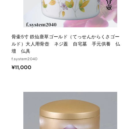
骨壷5寸 鉄仙唐草ゴールド（てっせんからくさゴー
ルド）大人用骨壺 ネジ蓋 自宅墓 手元供養 仏
壇 仏具
f.system2040
¥
¥11,000
1
1
,
0
0
0