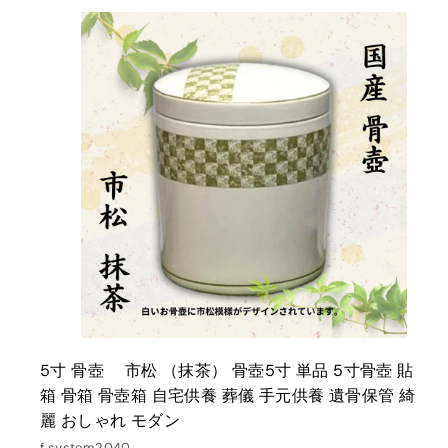
0
0
5寸 骨壺 市松 （抹茶） 骨壺5寸 単品 5寸骨壺 貼
箱 骨箱 骨壺箱 自宅供養 葬儀 手元供養 遺骨保管 綺
麗 おしゃれ モダン
f.system2040