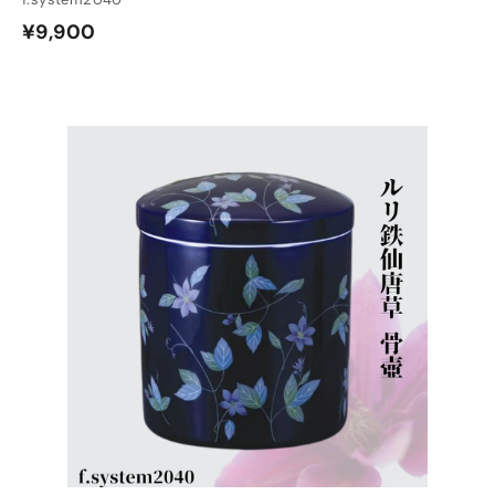
¥
¥9,900
9
,
9
0
カ
カ
ー
ー
0
ト
ト
に
に
入
入
れ
れ
る
る