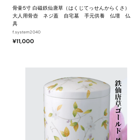
骨壷5寸 白磁鉄仙唐草（はくじてっせんからくさ）
大人用骨壺 ネジ蓋 自宅墓 手元供養 仏壇 仏
具
f.system2040
¥
¥11,000
1
1
,
0
0
0