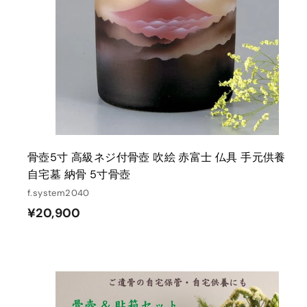
骨壺5寸 高級ネジ付骨壺 吹絵 赤富士 仏具 手元供養
自宅墓 納骨 5寸骨壺
f.system2040
¥
¥20,900
2
0
,
9