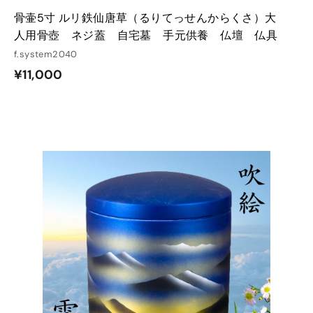
骨壷5寸 ルリ鉄仙唐草（るりてっせんからくさ）大
人用骨壺 ネジ蓋 自宅墓 手元供養 仏壇 仏具
f.system2040
¥
¥11,000
1
1
,
0
0
カ
カ
ー
ー
0
ト
ト
に
に
入
入
れ
れ
る
る