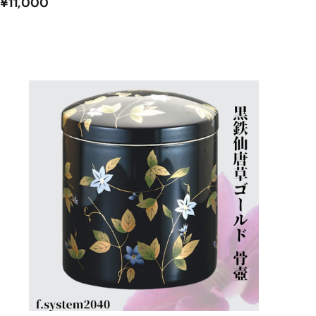
¥
¥11,000
1
1
,
0
0
カ
ー
0
ト
に
入
れ
る