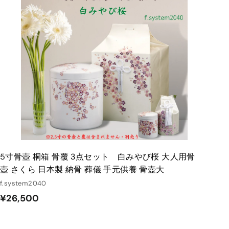
0
ト
0
に
入
れ
る
5寸骨壺 桐箱 骨覆 3点セット 白みやび桜 大人用骨
壺 さくら 日本製 納骨 葬儀 手元供養 骨壺大
f.system2040
¥
¥26,500
2
6