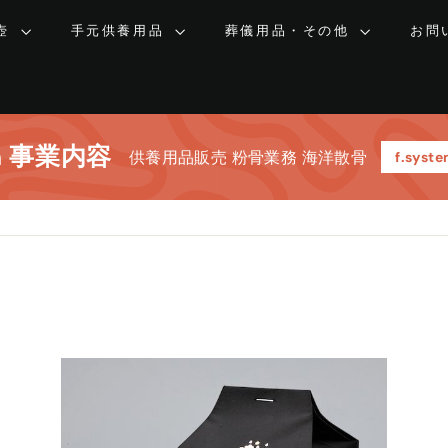
壺
手元供養用品
葬儀用品・その他
お問
em 事業内容
供養用品販売 粉骨業務 海洋散骨
f.sys
カ
カ
ー
ー
ト
ト
に
に