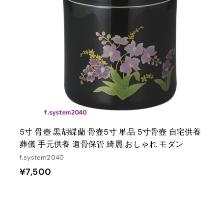
5寸 骨壺 黒胡蝶蘭 骨壺5寸 単品 5寸骨壺 自宅供養
葬儀 手元供養 遺骨保管 綺麗 おしゃれ モダン
f.system2040
¥
¥7,500
7
,
5