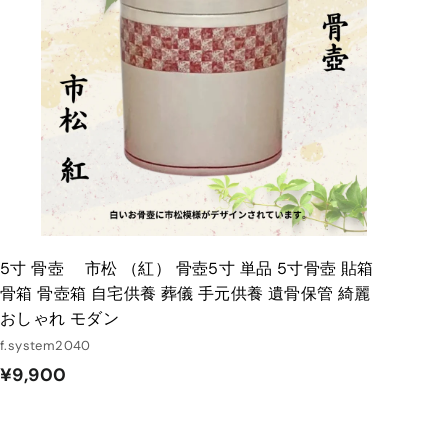
入
れ
る
5寸 骨壺 市松 （紅） 骨壺5寸 単品 5寸骨壺 貼箱
骨箱 骨壺箱 自宅供養 葬儀 手元供養 遺骨保管 綺麗
おしゃれ モダン
f.system2040
¥
¥9,900
9
,