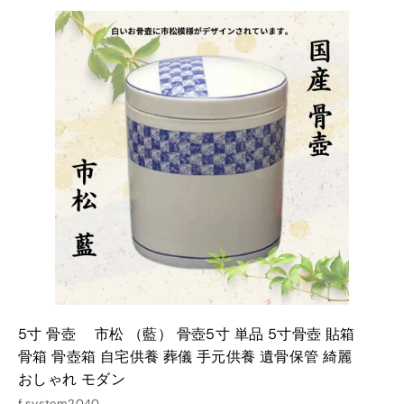
0
0
カ
カ
ー
ー
0
ト
ト
に
に
入
入
れ
れ
る
る
5寸 骨壺 市松 （藍） 骨壺5寸 単品 5寸骨壺 貼箱
骨箱 骨壺箱 自宅供養 葬儀 手元供養 遺骨保管 綺麗
おしゃれ モダン
f.system2040