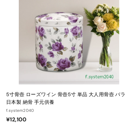
0
ト
ト
0
に
に
入
入
れ
れ
る
る
5寸骨壺 ローズワイン 骨壺5寸 単品 大人用骨壺 バラ
日本製 納骨 手元供養
f.system2040
¥
¥12,100
1
2