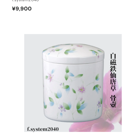
¥
¥9,900
9
,
9
0
0