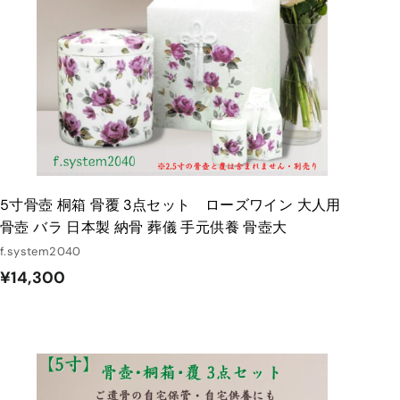
る
5寸骨壺 桐箱 骨覆 3点セット ローズワイン 大人用
骨壺 バラ 日本製 納骨 葬儀 手元供養 骨壺大
f.system2040
¥
¥14,300
1
4
,
3
カ
ー