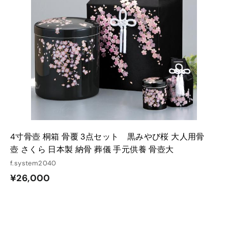
入
入
れ
れ
る
る
4寸骨壺 桐箱 骨覆 3点セット 黒みやび桜 大人用骨
壺 さくら 日本製 納骨 葬儀 手元供養 骨壺大
f.system2040
¥
¥26,000
2
6
,