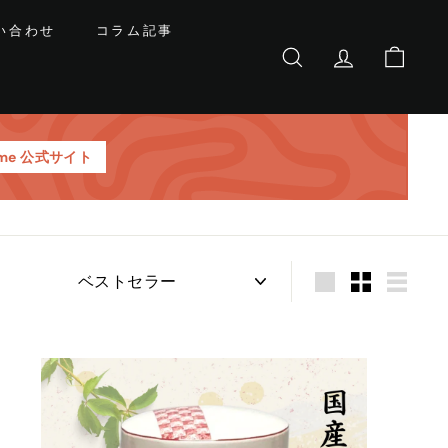
い合わせ
コラム記事
サイトを検索する
基本会員情報
カート
teme 公式サイト
並
び
替
え
カ
ー
ト
に