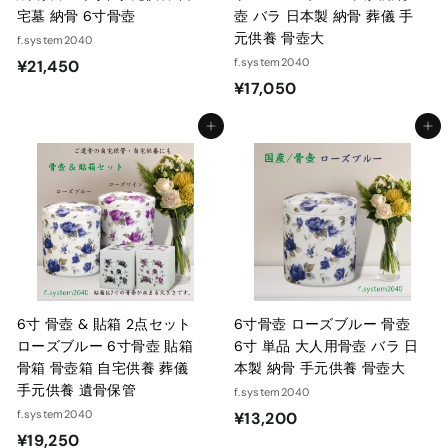
宅墓 納骨 6寸骨壺
壺 バラ 日本製 納骨 葬儀 手
元供養 骨壺大
f.system2040
¥
f.system2040
¥21,450
¥
¥17,050
2
1
1
カートに入れる
カートに入れる
7
,
,
4
0
5
5
0
0
6寸 骨壺 & 貼箱 2点セット
6寸骨壺 ローズブルー 骨壺
ローズブルー 6寸骨壺 貼箱
6寸 単品 大人用骨壺 バラ 日
骨箱 骨壺箱 自宅供養 葬儀
本製 納骨 手元供養 骨壺大
手元供養 遺骨保管
f.system2040
f.system2040
¥
¥13,200
¥
¥19,250
1