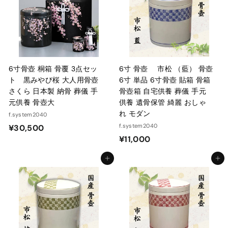
6寸骨壺 桐箱 骨覆 3点セッ
6寸 骨壺 市松 （藍） 骨壺
ト 黒みやび桜 大人用骨壺
6寸 単品 6寸骨壺 貼箱 骨箱
さくら 日本製 納骨 葬儀 手
骨壺箱 自宅供養 葬儀 手元
元供養 骨壺大
供養 遺骨保管 綺麗 おしゃ
れ モダン
f.system2040
¥
f.system2040
¥30,500
¥
¥11,000
3
1
0
カートに入れる
カートに入れる
1
,
,
5
0
0
0
0
0