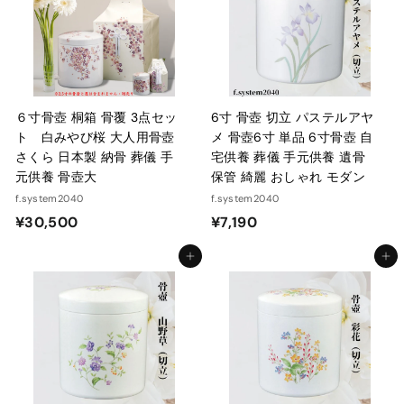
5
0
0
0
６寸骨壺 桐箱 骨覆 3点セッ
6寸 骨壺 切立 パステルアヤ
ト 白みやび桜 大人用骨壺
メ 骨壺6寸 単品 6寸骨壺 自
さくら 日本製 納骨 葬儀 手
宅供養 葬儀 手元供養 遺骨
元供養 骨壺大
保管 綺麗 おしゃれ モダン
f.system2040
f.system2040
¥
¥
¥30,500
¥7,190
3
7
カートに入れる
カートに入れる
0
,
,
1
5
9
0
0
0