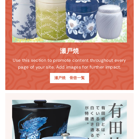
瀬戸焼
Use this section to promote content throughout every
page of your site. Add images for further impact.
瀬戸焼 骨壺一覧