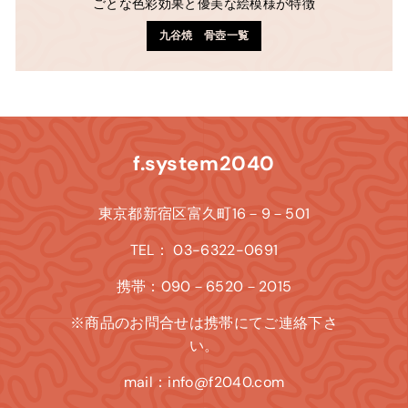
ごとな色彩効果と優美な絵模様が特徴
九谷焼 骨壺一覧
f.system2040
東京都新宿区富久町16－9－501
TEL： 03-6322-0691
携帯：090－6520－2015
※商品のお問合せは携帯にてご連絡下さ
い。
mail：info@f2040.com