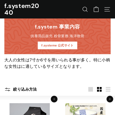
コ
f.system20
ン
40
サイトを検索する
ナビ
テ
ン
ツ
f.system 事業内容
に
供養用品販売 粉骨業務 海洋散骨
ス
キ
f.systeme 公式サイト
ッ
プ
す
大人の女性は7寸か6寸を用いられる事が多く。特に小柄
る
な女性はに適しているサイズとなります。
絞り込み方法
カートに入れる
カートに入れる