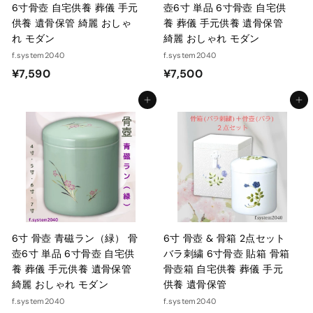
6寸骨壺 自宅供養 葬儀 手元
壺6寸 単品 6寸骨壺 自宅供
供養 遺骨保管 綺麗 おしゃ
養 葬儀 手元供養 遺骨保管
れ モダン
綺麗 おしゃれ モダン
f.system2040
f.system2040
¥
¥
¥7,590
¥7,500
7
7
カートに入れる
カートに入れる
,
,
5
5
9
0
0
0
6寸 骨壺 青磁ラン（緑） 骨
6寸 骨壺 & 骨箱 2点セット
壺6寸 単品 6寸骨壺 自宅供
バラ刺繍 6寸骨壺 貼箱 骨箱
養 葬儀 手元供養 遺骨保管
骨壺箱 自宅供養 葬儀 手元
綺麗 おしゃれ モダン
供養 遺骨保管
f.system2040
f.system2040