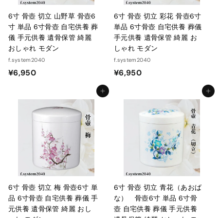
6寸 骨壺 切立 山野草 骨壺6
6寸 骨壺 切立 彩花 骨壺6寸
寸 単品 6寸骨壺 自宅供養 葬
単品 6寸骨壺 自宅供養 葬儀
儀 手元供養 遺骨保管 綺麗
手元供養 遺骨保管 綺麗 お
おしゃれ モダン
しゃれ モダン
f.system2040
f.system2040
¥
¥
¥6,950
¥6,950
6
6
カートに入れる
カートに入れる
,
,
9
9
5
5
0
0
6寸 骨壺 切立 梅 骨壺6寸 単
6寸 骨壺 切立 青花（あおば
品 6寸骨壺 自宅供養 葬儀 手
な） 骨壺6寸 単品 6寸骨
元供養 遺骨保管 綺麗 おし
壺 自宅供養 葬儀 手元供養