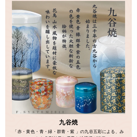
九谷焼
「赤・黄色・青・緑・群青・紫 」の九谷五彩による、み