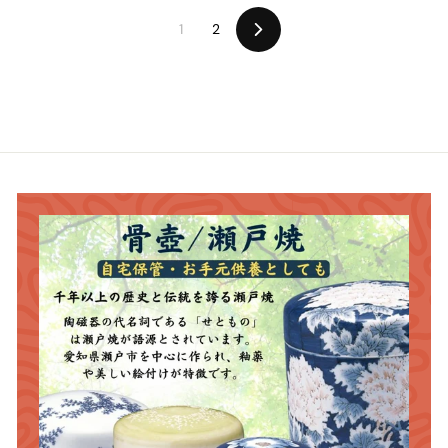
2
2
1
2
0
0
次
の
0
0
ペ
ー
ジ