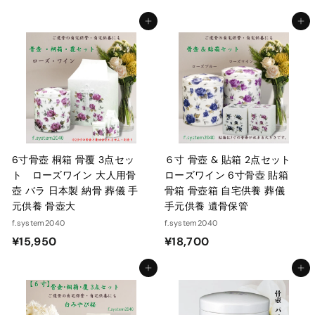
1
3
カートに入れる
カートに入れる
9
,
,
2
2
0
5
0
0
6寸骨壺 桐箱 骨覆 3点セッ
６寸 骨壺 & 貼箱 2点セット
ト ローズワイン 大人用骨
ローズワイン 6寸骨壺 貼箱
壺 バラ 日本製 納骨 葬儀 手
骨箱 骨壺箱 自宅供養 葬儀
元供養 骨壺大
手元供養 遺骨保管
f.system2040
f.system2040
¥
¥
¥15,950
¥18,700
1
1
カートに入れる
カートに入れる
5
8
,
,
9
7