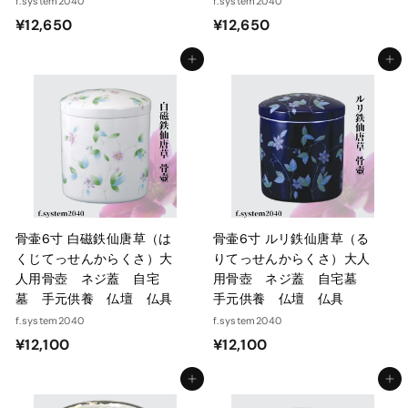
f.system2040
f.system2040
¥
¥
¥12,650
¥12,650
1
1
カートに入れる
カートに入れる
2
2
,
,
6
6
5
5
0
0
骨壷6寸 白磁鉄仙唐草（は
骨壷6寸 ルリ鉄仙唐草（る
くじてっせんからくさ）大
りてっせんからくさ）大人
人用骨壺 ネジ蓋 自宅
用骨壺 ネジ蓋 自宅墓
墓 手元供養 仏壇 仏具
手元供養 仏壇 仏具
f.system2040
f.system2040
¥
¥
¥12,100
¥12,100
1
1
カートに入れる
カートに入れる
2
2