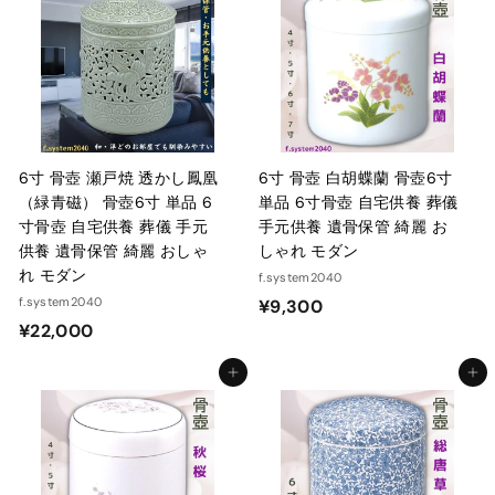
9
0
0
0
0
0
6寸 骨壺 瀬戸焼 透かし鳳凰
6寸 骨壺 白胡蝶蘭 骨壺6寸
（緑青磁） 骨壺6寸 単品 6
単品 6寸骨壺 自宅供養 葬儀
寸骨壺 自宅供養 葬儀 手元
手元供養 遺骨保管 綺麗 お
供養 遺骨保管 綺麗 おしゃ
しゃれ モダン
れ モダン
f.system2040
f.system2040
¥
¥9,300
¥
¥22,000
9
2
,
カートに入れる
カートに入れる
2
3
,
0
0
0
0