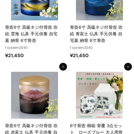
0
0
骨壺6寸 高級ネジ付骨壺 吹
骨壺6寸 高級ネジ付骨壺 吹
絵 雲海 仏具 手元供養 自宅
絵 青富士 仏具 手元供養 自
墓 納骨 6寸骨壺
宅墓 納骨 6寸骨壺
f.system2040
f.system2040
¥
¥
¥21,450
¥21,450
2
2
カートに入れる
カートに入れる
1
1
,
,
4
4
5
5
0
0
骨壺6寸 高級ネジ付骨壺 吹
6寸骨壺 桐箱 骨覆 3点セッ
絵 赤富士 仏具 手元供養 自
ト ローズブルー 大人用骨