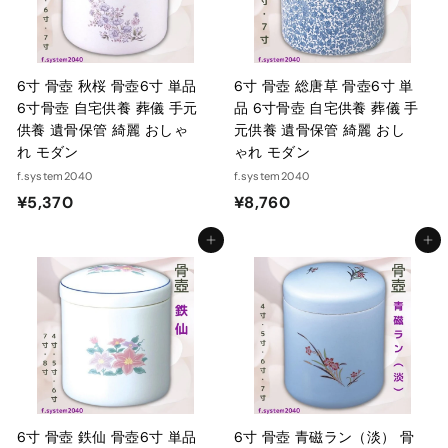
0
6寸 骨壺 秋桜 骨壺6寸 単品
6寸 骨壺 総唐草 骨壺6寸 単
6寸骨壺 自宅供養 葬儀 手元
品 6寸骨壺 自宅供養 葬儀 手
供養 遺骨保管 綺麗 おしゃ
元供養 遺骨保管 綺麗 おし
れ モダン
ゃれ モダン
f.system2040
f.system2040
¥
¥
¥5,370
¥8,760
5
8
カートに入れる
カートに入れる
,
,
3
7
7
6
0
0
6寸 骨壺 鉄仙 骨壺6寸 単品
6寸 骨壺 青磁ラン（淡） 骨