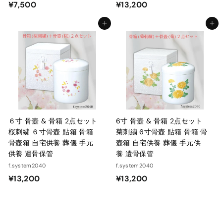
¥
¥
¥7,500
¥13,200
7
1
カートに入れる
カートに入れる
,
3
5
,
0
2
0
0
0
６寸 骨壺 & 骨箱 2点セット
6寸 骨壺 & 骨箱 2点セット
桜刺繍 ６寸骨壺 貼箱 骨箱
菊刺繍 6寸骨壺 貼箱 骨箱 骨
骨壺箱 自宅供養 葬儀 手元
壺箱 自宅供養 葬儀 手元供
供養 遺骨保管
養 遺骨保管
f.system2040
f.system2040
¥
¥
¥13,200
¥13,200
1
1
3
3
,
,