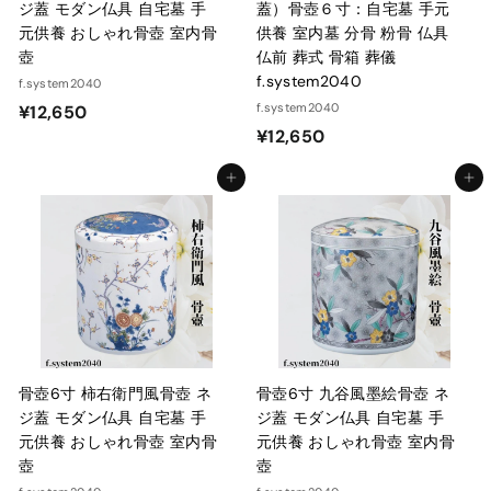
ジ蓋 モダン仏具 自宅墓 手
蓋）骨壺６寸：自宅墓 手元
元供養 おしゃれ骨壺 室内骨
供養 室内墓 分骨 粉骨 仏具
壺
仏前 葬式 骨箱 葬儀
f.system2040
f.system2040
¥
f.system2040
¥12,650
¥
¥12,650
1
1
2
カートに入れる
カートに入れる
2
,
,
6
6
5
5
0
0
骨壺6寸 柿右衛門風骨壺 ネ
骨壺6寸 九谷風墨絵骨壺 ネ
ジ蓋 モダン仏具 自宅墓 手
ジ蓋 モダン仏具 自宅墓 手
元供養 おしゃれ骨壺 室内骨
元供養 おしゃれ骨壺 室内骨
壺
壺