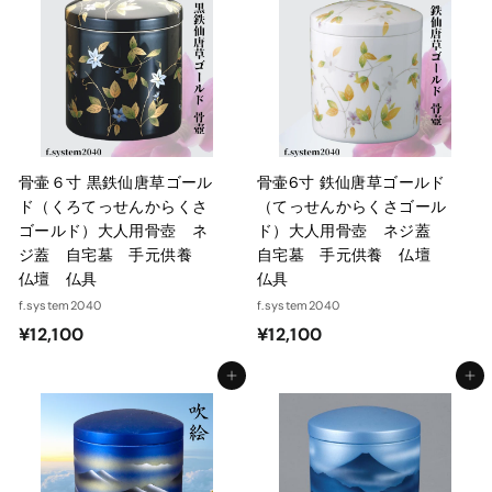
,
,
1
1
0
0
0
0
骨壷６寸 黒鉄仙唐草ゴール
骨壷6寸 鉄仙唐草ゴールド
ド（くろてっせんからくさ
（てっせんからくさゴール
ゴールド）大人用骨壺 ネ
ド）大人用骨壺 ネジ蓋
ジ蓋 自宅墓 手元供養
自宅墓 手元供養 仏壇
仏壇 仏具
仏具
f.system2040
f.system2040
¥
¥
¥12,100
¥12,100
1
1
カートに入れる
カートに入れる
2
2
,
,
1
1
0
0