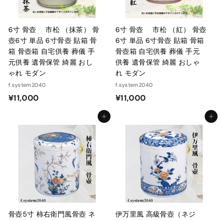
6寸 骨壺 市松 （抹茶） 骨
6寸 骨壺 市松 （紅） 骨壺
壺6寸 単品 6寸骨壺 貼箱 骨
6寸 単品 6寸骨壺 貼箱 骨箱
箱 骨壺箱 自宅供養 葬儀 手
骨壺箱 自宅供養 葬儀 手元
元供養 遺骨保管 綺麗 おし
供養 遺骨保管 綺麗 おしゃ
ゃれ モダン
れ モダン
f.system2040
f.system2040
¥
¥
¥11,000
¥11,000
1
1
カートに入れる
カートに入れる
1
1
,
,
0
0
0
0
0
0
骨壺5寸 柿右衛門風骨壺 ネ
伊万里風 高級骨壺（ネジ