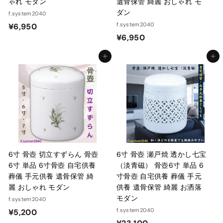
ゃれ モダン
遺骨保管 綺麗 おしゃれ モ
ダン
f.system2040
¥
f.system2040
¥6,950
¥
¥6,950
6
6
,
カートに入れる
カートに入れる
,
9
9
5
5
0
0
6寸 骨壺 切立すずらん 骨壺
6寸 骨壺 瀬戸焼 透かし七宝
6寸 単品 6寸骨壺 自宅供養
（淡青磁） 骨壺6寸 単品 6
葬儀 手元供養 遺骨保管 綺
寸骨壺 自宅供養 葬儀 手元
麗 おしゃれ モダン
供養 遺骨保管 綺麗 お洒落
モダン
f.system2040
¥
f.system2040
¥5,200
¥