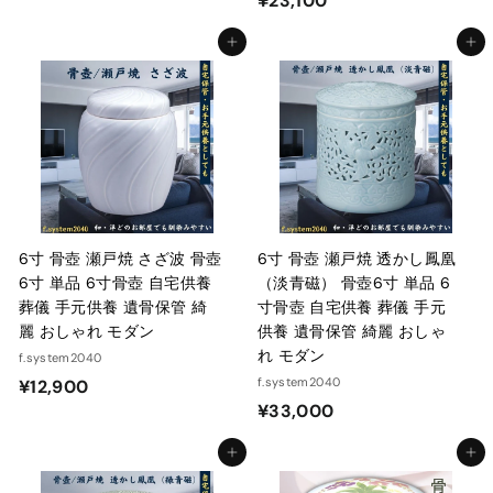
¥23,100
5
2
,
カートに入れる
カートに入れる
3
2
,
0
1
0
0
0
6寸 骨壺 瀬戸焼 さざ波 骨壺
6寸 骨壺 瀬戸焼 透かし鳳凰
6寸 単品 6寸骨壺 自宅供養
（淡青磁） 骨壺6寸 単品 6
葬儀 手元供養 遺骨保管 綺
寸骨壺 自宅供養 葬儀 手元
麗 おしゃれ モダン
供養 遺骨保管 綺麗 おしゃ
れ モダン
f.system2040
¥
f.system2040
¥12,900
¥
¥33,000
1
3
2
カートに入れる
カートに入れる
3
,
,