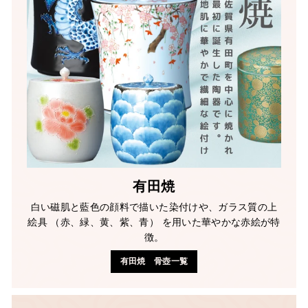
有田焼
白い磁肌と藍色の顔料で描いた染付けや、ガラス質の上
絵具 （赤、緑、黄、紫、青） を用いた華やかな赤絵が特
徴。
有田焼 骨壺一覧