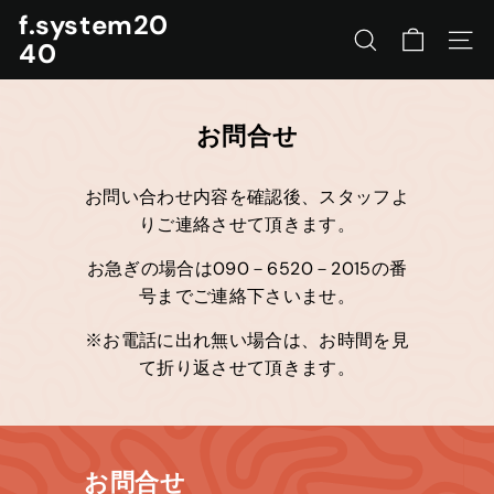
コ
f.system20
ン
40
サイトを検索する
ナビ
テ
ン
ツ
お問合せ
に
ス
キ
お問い合わせ内容を確認後、スタッフよ
ッ
りご連絡させて頂きます。
プ
す
お急ぎの場合は090－6520－2015の番
る
号までご連絡下さいませ。
※お電話に出れ無い場合は、お時間を見
て折り返させて頂きます。
お問合せ