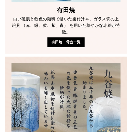
有田焼
白い磁肌と藍色の顔料で描いた染付けや、ガラス質の上
絵具 （赤、緑、黄、紫、青） を用いた華やかな赤絵が特
徴。
有田焼 骨壺一覧