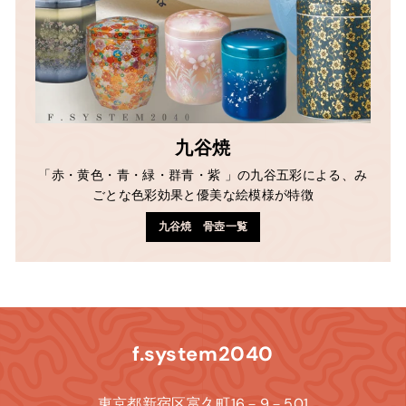
九谷焼
「赤・黄色・青・緑・群青・紫 」の九谷五彩による、み
ごとな色彩効果と優美な絵模様が特徴
九谷焼 骨壺一覧
f.system2040
東京都新宿区富久町16－9－501