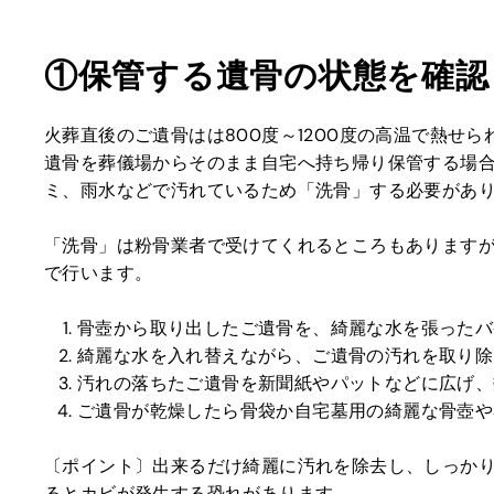
①保管する遺骨の状態を確認
火葬直後のご遺骨はは800度～1200度の高温で熱せ
遺骨を葬儀場からそのまま自宅へ持ち帰り保管する場
ミ、雨水などで汚れているため「洗骨」する必要があ
「洗骨」は粉骨業者で受けてくれるところもあります
で行います。
骨壺から取り出したご遺骨を、綺麗な水を張ったバ
綺麗な水を入れ替えながら、ご遺骨の汚れを取り除
汚れの落ちたご遺骨を新聞紙やパットなどに広げ、
ご遺骨が乾燥したら骨袋か自宅墓用の綺麗な骨壺や
〔ポイント〕出来るだけ綺麗に汚れを除去し、しっか
るとカビが発生する恐れがあります。