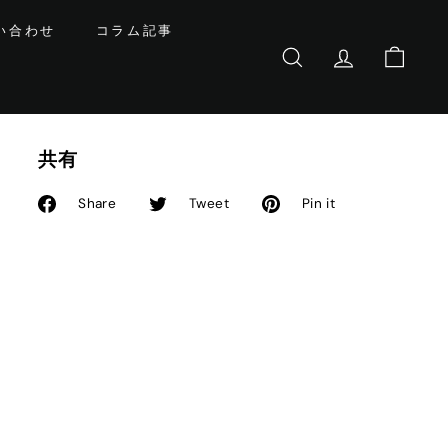
い合わせ
コラム記事
サイトを検索する
基本会員情報
カート
共有
Facebook
Twitter
Pinterest
Share
Tweet
Pin it
で
に
で
シ
投
ピ
ェ
稿
ン
ア
す
す
す
る
る
る