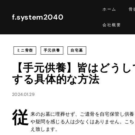
コ
ホーム
骨
ン
f.system2040
テ
会社概要
ン
ツ
に
ス
ミニ骨壺
手元供養
自宅墓
キ
ッ
【手元供養】皆はどうし
プ
する具体的な方法
す
る
2024.01.29
従
来のお墓に埋葬せず、ご遺骨を自宅保管し供養
や疑問を感じる人は少なくはありません。こち
え致します。