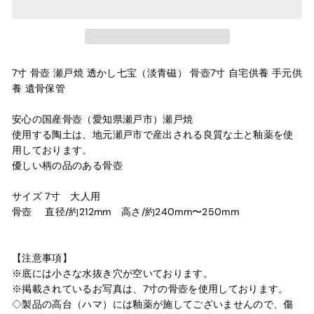
7寸 骨壺 瀬戸焼 透かし七宝（淡青磁） 骨壺7寸 自宅供養 手元供
養 遺骨保管
安心の国産骨壺（愛知県瀬戸市）瀬戸焼
使用する陶土は、地元瀬戸市で産出される良質な土と釉薬を使
用しております。
優しい柄の品のある骨壺
サイズ 7寸 大人用
骨壺 直径/約212mm 高さ/約240mm〜250mm
【注意事項】
※底には小さな水抜き穴が空いております。
※掲載されているお写真は、7寸の骨壺を使用しております。
◇製品の高台（ハマ）には釉薬が施してございませんので、傷