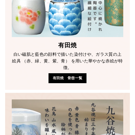
有田焼
白い磁肌と藍色の顔料で描いた染付けや、ガラス質の上
絵具 （赤、緑、黄、紫、青） を用いた華やかな赤絵が特
徴。
有田焼 骨壺一覧