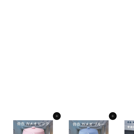
7寸 骨壺 瀬戸焼 透かし
七宝（淡青磁） 骨壺7
寸 単品 7寸骨壺 自宅供
養 葬儀 手元供養 遺骨
保管 綺麗 お洒落 モダ
ン
f.system2040
¥
¥31,200
3
1
,
カートに入れる
カートに入れる
2
0