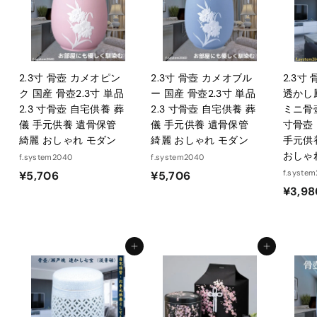
0
2.3寸 骨壺 カメオピン
2.3寸 骨壺 カメオブル
2.3寸
ク 国産 骨壺2.3寸 単品
ー 国産 骨壺2.3寸 単品
透かし
2.3 寸骨壺 自宅供養 葬
2.3 寸骨壺 自宅供養 葬
ミニ骨壺
儀 手元供養 遺骨保管
儀 手元供養 遺骨保管
寸骨壺
綺麗 おしゃれ モダン
綺麗 おしゃれ モダン
手元供
おしゃ
f.system2040
f.system2040
¥
¥
f.syste
¥5,706
¥5,706
¥3,98
5
5
,
,
7
7
0
0
カートに入れる
カートに入れる
6
6