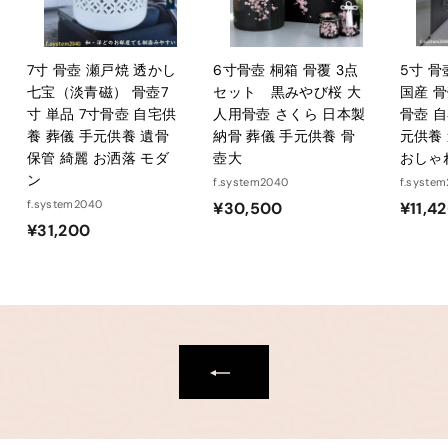
7寸 骨壺 瀬戸焼 透かし
6寸骨壺 桐箱 骨覆 3点
5寸 
七宝（淡青磁） 骨壺7
セット 黒みやび桜 大
国産 骨
寸 単品 7寸骨壺 自宅供
人用骨壺 さくら 日本製
骨壺 自
養 葬儀 手元供養 遺骨
納骨 葬儀 手元供養 骨
元供養
保管 綺麗 お洒落 モダ
壺大
おしゃ
ン
f.system2040
f.syste
f.system2040
¥
¥30,500
¥11,4
¥
¥31,200
3
3
0
1
,
,
5
2
0
0
0
0