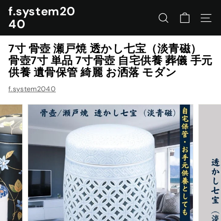
コ
f.system20
ン
40
サイトを検索する
ナビ
テ
ン
7寸 骨壺 瀬戸焼 透かし七宝（淡青磁）
ツ
骨壺7寸 単品 7寸骨壺 自宅供養 葬儀 手元
に
供養 遺骨保管 綺麗 お洒落 モダン
ス
キ
f.system2040
ッ
プ
す
る