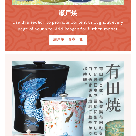
瀬戸焼
Use this section to promote content throughout every
page of your site. Add images for further impact.
瀬戸焼 骨壺一覧