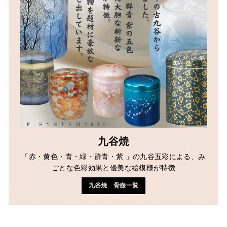
九谷焼
「赤・黄色・青・緑・群青・紫 」の九谷五彩による、み
ごとな色彩効果と優美な絵模様が特徴
九谷焼 骨壺一覧