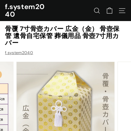
コ
f.system20
ン
40
サイトを検索する
ナビ
テ
ン
骨覆 7寸骨壺カバー 広金（金） 骨壺保
ツ
管 遺骨自宅保管 葬儀用品 骨壺7寸用カ
に
バー
ス
キ
f.system2040
ッ
プ
す
る