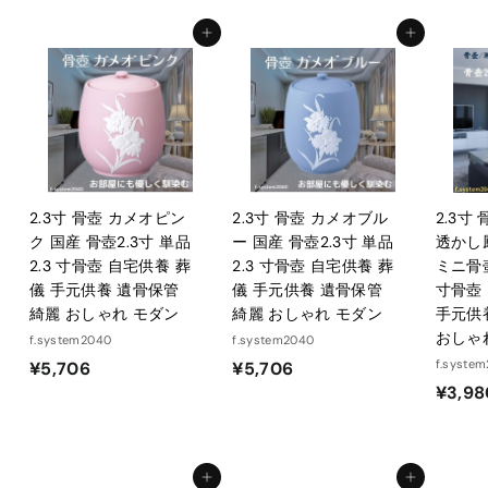
,
0
カートに入れる
カートに入れる
8
0
2.3寸 骨壺 カメオピン
2.3寸 骨壺 カメオブル
2.3寸
ク 国産 骨壺2.3寸 単品
ー 国産 骨壺2.3寸 単品
透かし
2.3 寸骨壺 自宅供養 葬
2.3 寸骨壺 自宅供養 葬
ミニ骨壺
儀 手元供養 遺骨保管
儀 手元供養 遺骨保管
寸骨壺
綺麗 おしゃれ モダン
綺麗 おしゃれ モダン
手元供
おしゃ
f.system2040
f.system2040
¥
¥
f.syste
¥5,706
¥5,706
¥3,98
5
5
,
,
7
7
0
0
カートに入れる
カートに入れる