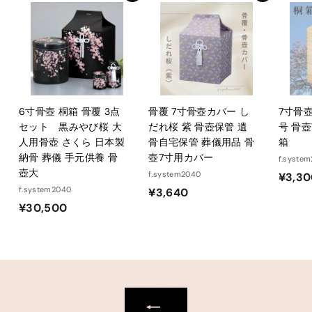
6
6
6寸骨壺 桐箱 骨覆 3点
骨覆 7寸骨壺カバー し
7寸骨壺
セット 黒みやび桜 大
だれ桜 紫 骨壺保管 遺
号 骨壺
人用骨壺 さくら 日本製
骨自宅保管 葬儀用品 骨
箱
納骨 葬儀 手元供養 骨
壺7寸用カバー
f.syste
壺大
f.system2040
¥3,3
f.system2040
¥
¥3,640
¥
¥30,500
3
3
,
0
6
,
4
5
0
0
0