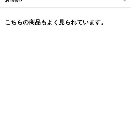
お問合せ
こちらの商品もよく見られています。
骨覆 7寸骨壺カバー 広
金（金） 骨壺保管 遺骨
自宅保管 葬儀用品 骨壺
7寸用カバー
f.system2040
¥
¥3,080
3