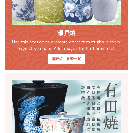
瀬戸焼
Use this section to promote content throughout every
page of your site. Add images for further impact.
瀬戸焼 骨壺一覧