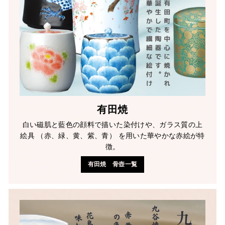
有田焼
白い磁肌と藍色の顔料で描いた染付けや、ガラス質の上
絵具 （赤、緑、黄、紫、青） を用いた華やかな赤絵が特
徴。
有田焼 骨壺一覧