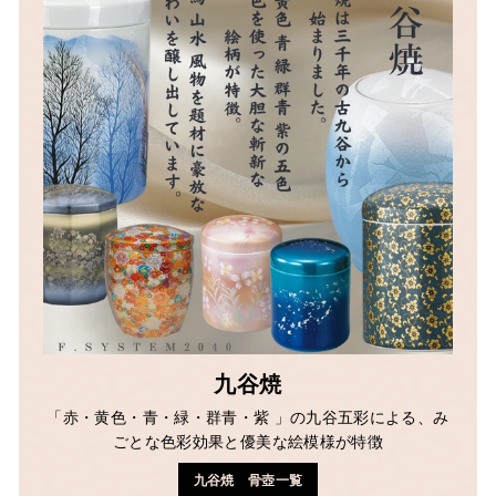
九谷焼
「赤・黄色・青・緑・群青・紫 」の九谷五彩による、み
ごとな色彩効果と優美な絵模様が特徴
九谷焼 骨壺一覧