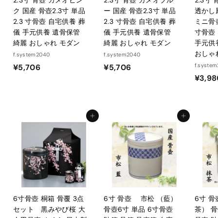
ク 国産 骨壺2.3寸 単品
ー 国産 骨壺2.3寸 単品
透かし
2.3 寸骨壺 自宅供養 葬
2.3 寸骨壺 自宅供養 葬
ミニ骨壺
儀 手元供養 遺骨保管
儀 手元供養 遺骨保管
寸骨壺
綺麗 おしゃれ モダン
綺麗 おしゃれ モダン
手元供
おしゃ
f.system2040
f.system2040
¥
¥
f.syste
¥5,706
¥5,706
¥3,98
5
5
,
,
7
7
0
0
カートに入れる
カートに入れる
6
6
6寸骨壺 桐箱 骨覆 3点
6寸 骨壺 市松 （藍）
6寸 
セット 黒みやび桜 大
骨壺6寸 単品 6寸骨壺
茶） 骨