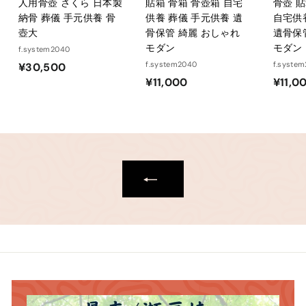
人用骨壺 さくら 日本製
貼箱 骨箱 骨壺箱 自宅
骨壺 貼
納骨 葬儀 手元供養 骨
供養 葬儀 手元供養 遺
自宅供
壺大
骨保管 綺麗 おしゃれ
遺骨保
モダン
モダン
f.system2040
¥
f.system2040
f.syste
¥30,500
¥
¥11,000
¥11,0
3
1
0
1
,
,
5
0
0
0
0
0