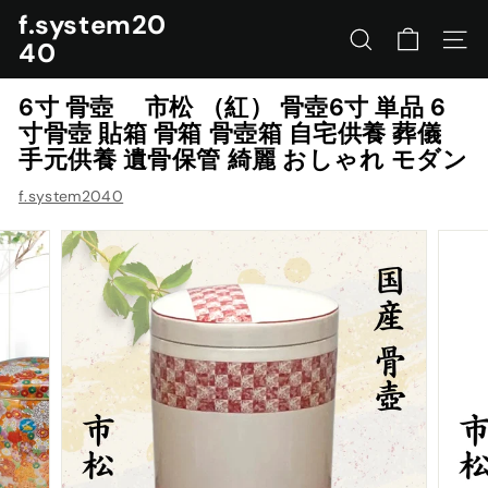
コ
f.system20
ン
40
サイトを検索する
ナビ
テ
ン
6寸 骨壺 市松 （紅） 骨壺6寸 単品 6
ツ
寸骨壺 貼箱 骨箱 骨壺箱 自宅供養 葬儀
に
手元供養 遺骨保管 綺麗 おしゃれ モダン
ス
キ
f.system2040
ッ
プ
す
る