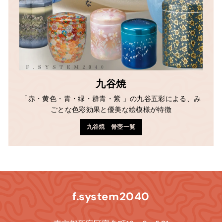
九谷焼
「赤・黄色・青・緑・群青・紫 」の九谷五彩による、み
ごとな色彩効果と優美な絵模様が特徴
九谷焼 骨壺一覧
f.system2040