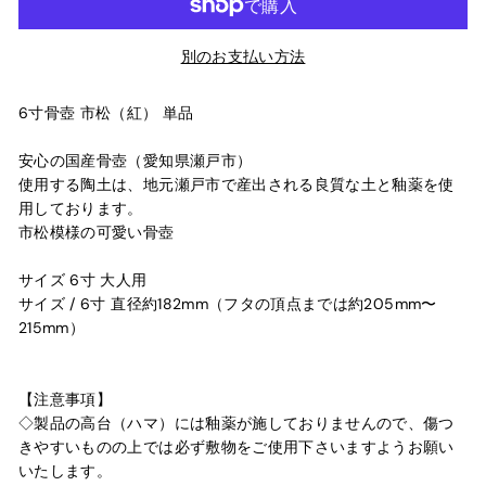
別のお支払い方法
6寸骨壺 市松（紅） 単品
安心の国産骨壺（愛知県瀬戸市）
使用する陶土は、地元瀬戸市で産出される良質な土と釉薬を使
用しております。
市松模様の可愛い骨壺
サイズ 6寸 大人用
サイズ / 6寸 直径約182mm（フタの頂点までは約205mm〜
215mm）
【注意事項】
◇製品の高台（ハマ）には釉薬が施しておりませんので、傷つ
きやすいものの上では必ず敷物をご使用下さいますようお願い
いたします。