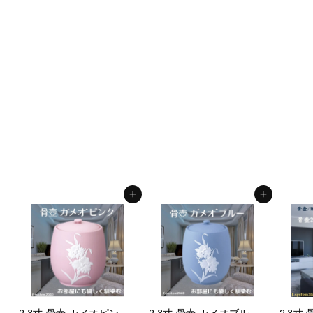
6寸 骨壺 市松 （紅）
骨壺6寸 単品 6寸骨壺
貼箱 骨箱 骨壺箱 自宅
供養 葬儀 手元供養 遺
骨保管 綺麗 おしゃれ
モダン
f.system2040
¥
¥11,000
1
1
,
カートに入れる
カートに入れる
0
0
0
2.3寸 骨壺 カメオピン
2.3寸 骨壺 カメオブル
2.3寸