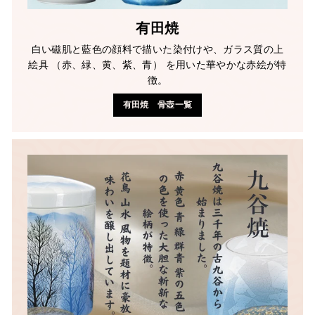
有田焼
白い磁肌と藍色の顔料で描いた染付けや、ガラス質の上
絵具 （赤、緑、黄、紫、青） を用いた華やかな赤絵が特
徴。
有田焼 骨壺一覧