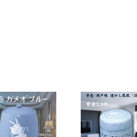
カ
ー
ト
に
入
れ