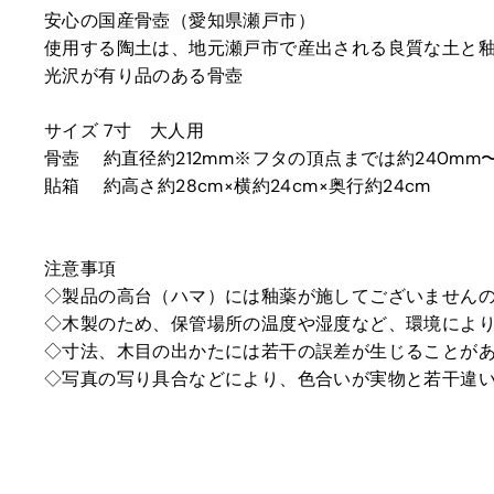
安心の国産骨壺（愛知県瀬戸市）
使用する陶土は、地元瀬戸市で産出される良質な土と
光沢が有り品のある骨壺
サイズ 7寸 大人用
骨壺 約直径約212mm※フタの頂点までは約240mm〜
貼箱 約高さ約28cm×横約24cm×奥行約24cm
注意事項
◇製品の高台（ハマ）には釉薬が施してございません
◇木製のため、保管場所の温度や湿度など、環境によ
◇寸法、木目の出かたには若干の誤差が生じることが
◇写真の写り具合などにより、色合いが実物と若干違