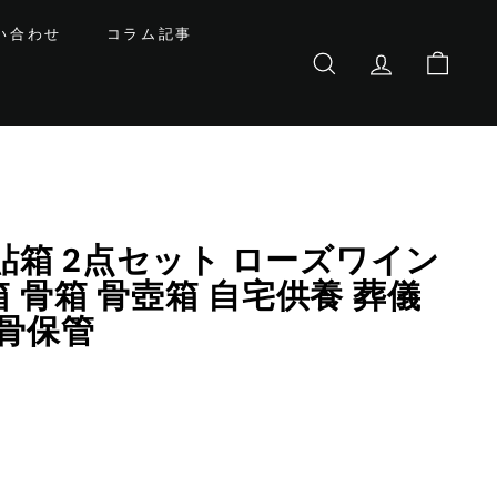
い合わせ
コラム記事
サイトを検索する
基本会員情報
カート
& 貼箱 2点セット ローズワイン
箱 骨箱 骨壺箱 自宅供養 葬儀
遺骨保管