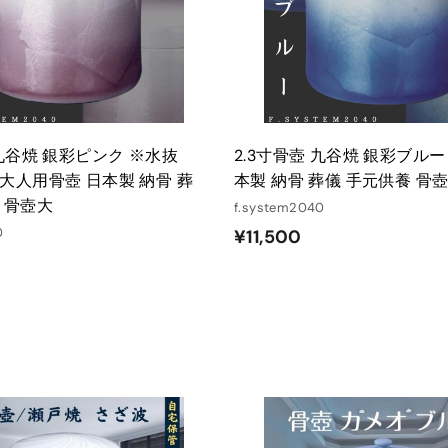
れ
る
 九谷焼 銀彩ピンク ※水抜
2.3寸骨壺 九谷焼 銀彩ブルー
大人用骨壺 日本製 納骨 葬
本製 納骨 葬儀 手元供養 骨
 骨壺大
f.system2040
0
¥
¥11,500
1
1
,
5
0
0
カ