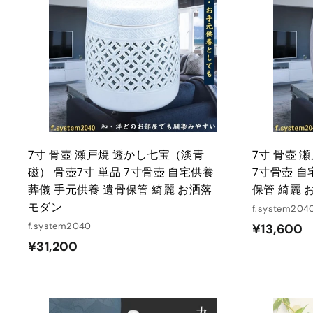
ー
ト
に
入
れ
る
7寸 骨壺 瀬戸焼 透かし七宝（淡青
7寸 骨壺 
磁） 骨壺7寸 単品 7寸骨壺 自宅供養
7寸骨壺 自
葬儀 手元供養 遺骨保管 綺麗 お洒落
保管 綺麗 
モダン
f.system204
f.system2040
¥
¥13,600
¥
¥31,200
1
3
3
1
,
,
6