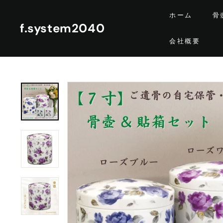
コ
ホーム
骨
ン
f.system2040
テ
会社概要
ン
ツ
に
ス
キ
ッ
プ
す
る