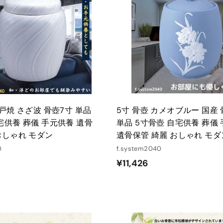
ー
ト
に
入
れ
る
瀬戸焼 さざ波 骨壺7寸 単品
5寸 骨壺 カメオブルー 国産
宅供養 葬儀 手元供養 遺骨
単品 5寸骨壺 自宅供養 葬儀
おしゃれ モダン
遺骨保管 綺麗 おしゃれ モダ
0
f.system2040
¥
¥11,426
1
1
,
4