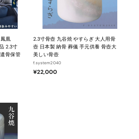
る
る
し鳳凰
2.3寸骨壺 九谷焼 やすらぎ 大人用骨
 2.3寸
壺 日本製 納骨 葬儀 手元供養 骨壺大
 遺骨保管
美しい骨壺
f.system2040
¥
¥22,000
2
2
,
0
0
カ
ー
0
ト
に
入