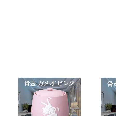
7寸 骨壺 & 貼箱 2点セ
ット ローズワイン 7寸
骨壺 貼箱 骨箱 骨壺箱
自宅供養 葬儀 手元供養
遺骨保管
f.system2040
¥
¥19,800
1
9
,
8
0
0
カ
ー
ト
に
入
れ