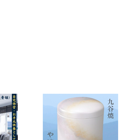
カ
カ
ー
ー
ト
ト
に
に
入
入
れ
れ