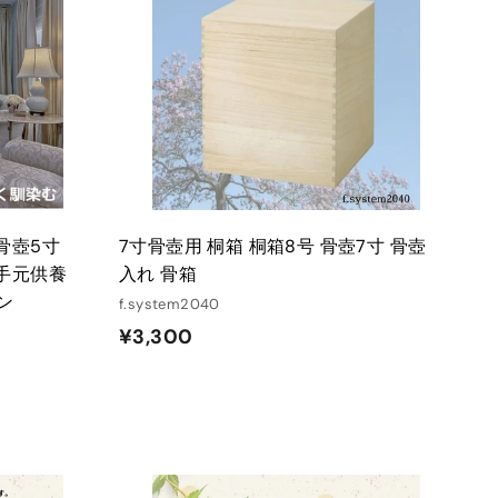
ー
ー
ト
ト
に
に
入
入
れ
れ
る
る
 骨壺5寸
7寸骨壺用 桐箱 桐箱8号 骨壺7寸 骨壺
 手元供養
入れ 骨箱
ン
f.system2040
¥
¥3,300
3
,
3
0
0