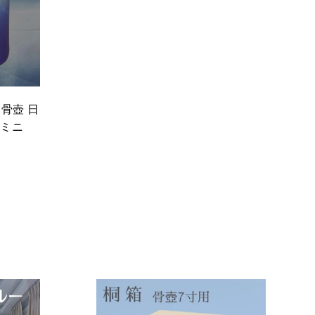
れ
る
 骨壺 日
壺ミニ
カ
カ