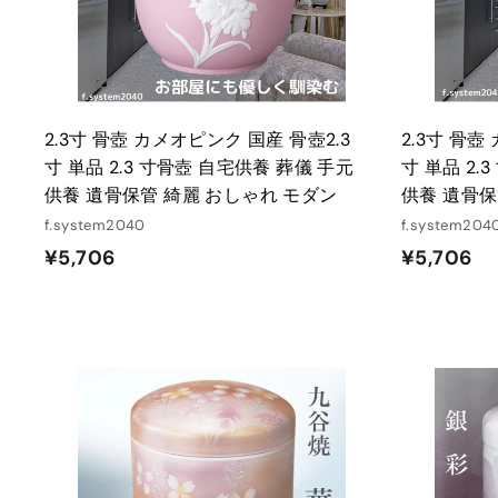
る
2.3寸 骨壺 カメオピンク 国産 骨壺2.3
2.3寸 骨壺
寸 単品 2.3 寸骨壺 自宅供養 葬儀 手元
寸 単品 2.
供養 遺骨保管 綺麗 おしゃれ モダン
供養 遺骨保
f.system2040
f.system204
¥
¥
¥5,706
¥5,706
5
5
,
,
7
7
0
0
6
6
カ
ー
ト
に
入