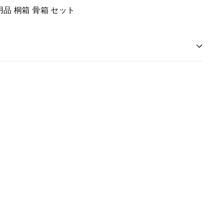
用品 桐箱 骨箱 セット