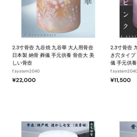
れ
る
2.3寸骨壺 九谷焼 九谷華 大人用骨壺
2.3寸骨壺
日本製 納骨 葬儀 手元供養 骨壺大 美
き穴タイプ 
しい骨壺
儀 手元供養
f.system2040
f.system204
¥
¥
¥22,000
¥11,500
2
1
2
1
,
,
0
5
0
0
0
0
カ