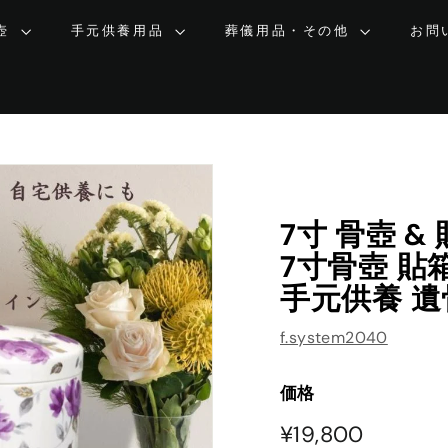
壺
手元供養用品
葬儀用品・その他
お問
7寸 骨壺 
7寸骨壺 貼
手元供養 
f.system2040
価格
¥19,800
¥19,800