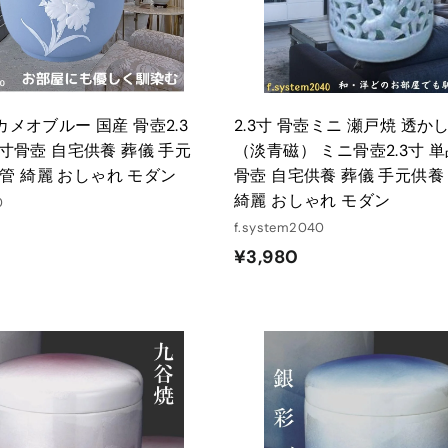
る
 カメオブルー 国産 骨壺2.3
2.3寸 骨壺ミニ 瀬戸焼 透か
3 寸骨壺 自宅供養 葬儀 手元
（淡青磁） ミニ骨壺2.3寸 単品
管 綺麗 おしゃれ モダン
骨壺 自宅供養 葬儀 手元供養
綺麗 おしゃれ モダン
0
f.system2040
¥
¥3,980
3
,
9
8
カ
ー
0
ト
に
入