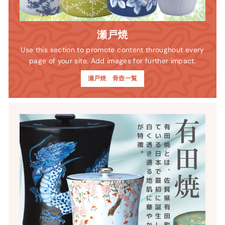
瀬戸焼
Use this section to promote content throughout every
page of your site. Add images for further impact.
瀬戸焼 骨壺一覧