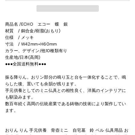
商品名 /ECHO エコー 蝶 銀
材質 / 銅合金/樹脂(おもり)
仕様 / メッキ
寸法 / W42mm×H60mm
カラー、デザイン/他10種類有り
生産地/日本(高岡)
●●●全国送料無料●●●
振る降りん。おリン部分の鳴り玉と台を一体化することで、鳴
らした後、置いても余韻が残ります。
手元供養としてのミニ仏具との相性良く、洋風のインテリアに
も馴染みます。
数百年続く高岡の伝統産業である鋳物の技術により製作してい
ます。
おりん りん 手元供養 骨壺ミニ 自宅墓 鈴 ベル 仏具用品 お