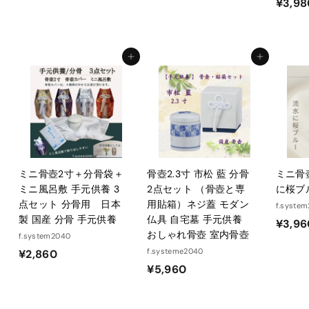
¥3,98
5
5
,
,
7
7
0
0
カートに入れる
カートに入れる
6
6
ミニ骨壺2寸＋分骨袋＋
骨壺2.3寸 市松 藍 分骨
ミニ骨
ミニ風呂敷 手元供養 3
2点セット （骨壺と専
に桜ブ
点セット 分骨用 日本
用貼箱）ネジ蓋 モダン
f.syste
製 国産 分骨 手元供養
仏具 自宅墓 手元供養
¥3,96
おしゃれ骨壺 室内骨壺
f.system2040
¥
f.systeme2040
¥2,860
¥
¥5,960
2
5
,
,
8