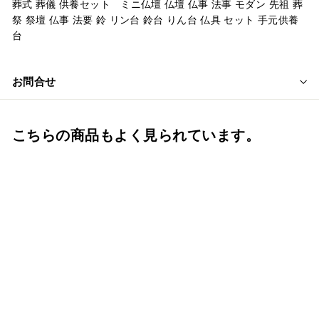
葬式 葬儀 供養セット ミニ仏壇 仏壇 仏事 法事 モダン 先祖 葬
祭 祭壇 仏事 法要 鈴 リン台 鈴台 りん台 仏具 セット 手元供養
台
お問合せ
こちらの商品もよく見られています。
おりん エコー りん 銀
蝶 送料無料 仏具 手元
供養 分骨 ミニ骨壺