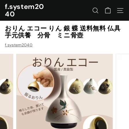
コ
f.system20
ン
40
サイトを検索する
ナビ
テ
ン
おりん エコー りん 銀 蝶 送料無料 仏具
ツ
手元供養 分骨 ミニ骨壺
に
ス
f.system2040
キ
ッ
プ
す
る