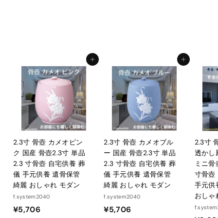
f.system2040
¥
¥14,300
1
4
,
カートに入れる
カートに入れる
3
0
0
2.3寸 骨壺 カメオピン
2.3寸 骨壺 カメオブル
2.3寸
ク 国産 骨壺2.3寸 単品
ー 国産 骨壺2.3寸 単品
透かし
2.3 寸骨壺 自宅供養 葬
2.3 寸骨壺 自宅供養 葬
ミニ骨壺
儀 手元供養 遺骨保管
儀 手元供養 遺骨保管
寸骨壺
綺麗 おしゃれ モダン
綺麗 おしゃれ モダン
手元供
おしゃ
f.system2040
f.system2040
¥
¥
f.syste
¥5,706
¥5,706