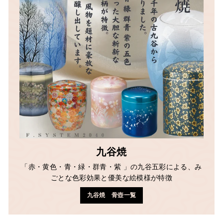
九谷焼
「赤・黄色・青・緑・群青・紫 」の九谷五彩による、み
ごとな色彩効果と優美な絵模様が特徴
九谷焼 骨壺一覧