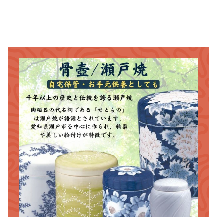
9
6
6
0
0