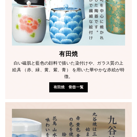
有田焼
白い磁肌と藍色の顔料で描いた染付けや、ガラス質の上
絵具 （赤、緑、黄、紫、青） を用いた華やかな赤絵が特
徴。
有田焼 骨壺一覧