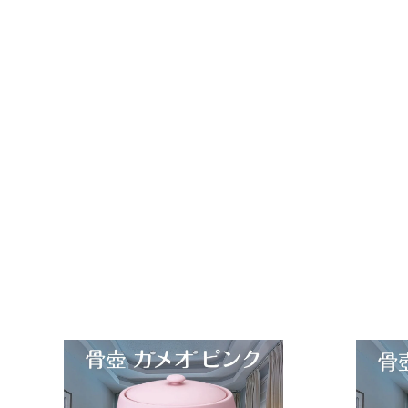
貼箱 単品 4寸骨壺用
ぬきなし 銀 骨壺用箱
骨壺入れ 骨壺の自宅保
管 ※貼箱のみ
f.system2040
¥
¥3,220
3
,
2
2
0
カ
ー