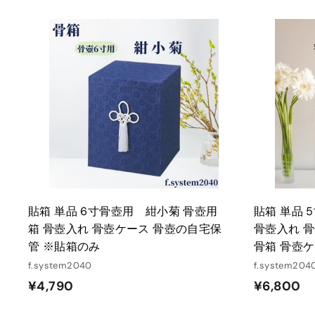
,
,
5
4
0
0
カ
ー
0
0
ト
に
入
れ
る
貼箱 単品 6寸骨壺用 紺小菊 骨壺用
貼箱 単品 
箱 骨壺入れ 骨壺ケース 骨壺の自宅保
骨壺入れ 
管 ※貼箱のみ
骨箱 骨壺
f.system2040
f.system204
¥
¥
¥4,790
¥6,800
4
6