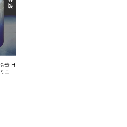
カ
ー
0
ト
に
入
れ
る
 骨壺 日
壺ミニ