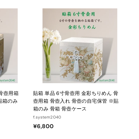
,
1
8
カ
カ
ー
ー
0
ト
ト
に
に
入
入
れ
れ
る
る
 骨壺用箱
貼箱 単品 6寸骨壺用 金彩ちりめん 骨
貼箱のみ
壺用箱 骨壺入れ 骨壺の自宅保管 ※貼
箱のみ 骨箱 骨壺ケース
f.system2040
¥
¥6,800
6