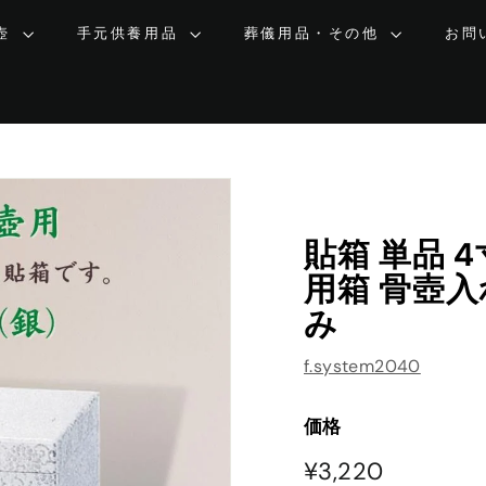
壺
手元供養用品
葬儀用品・その他
お問
貼箱 単品 
用箱 骨壺入
み
f.system2040
価格
¥3,220
¥3,220