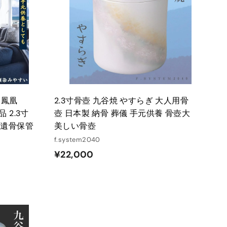
ト
ト
に
に
入
入
れ
れ
る
る
し鳳凰
2.3寸骨壺 九谷焼 やすらぎ 大人用骨
 2.3寸
壺 日本製 納骨 葬儀 手元供養 骨壺大
 遺骨保管
美しい骨壺
f.system2040
¥
¥22,000
2
2
,
0
0