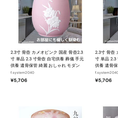
ト
に
入
れ
る
2.3寸 骨壺 カメオピンク 国産 骨壺2.3
2.3寸 骨壺
寸 単品 2.3 寸骨壺 自宅供養 葬儀 手元
寸 単品 2.
供養 遺骨保管 綺麗 おしゃれ モダン
供養 遺骨保
f.system2040
f.system204
¥
¥
¥5,706
¥5,706
5
5
,
,
7
7
0
0
6
6