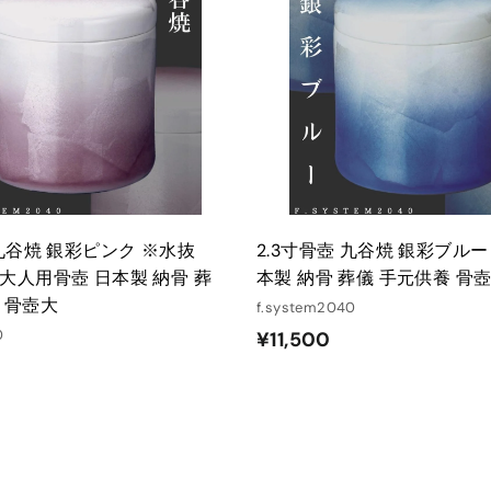
カ
ー
0
ト
に
入
れ
る
 九谷焼 銀彩ピンク ※水抜
2.3寸骨壺 九谷焼 銀彩ブルー
大人用骨壺 日本製 納骨 葬
本製 納骨 葬儀 手元供養 骨
 骨壺大
f.system2040
0
¥
¥11,500
1
1
,
5