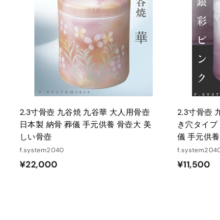
カ
ー
ト
に
入
れ
る
2.3寸骨壺 九谷焼 九谷華 大人用骨壺
2.3寸骨壺
日本製 納骨 葬儀 手元供養 骨壺大 美
き穴タイプ 
しい骨壺
儀 手元供養
f.system2040
f.system204
¥
¥
¥22,000
¥11,500
2
1
2
1
,
,
0
5