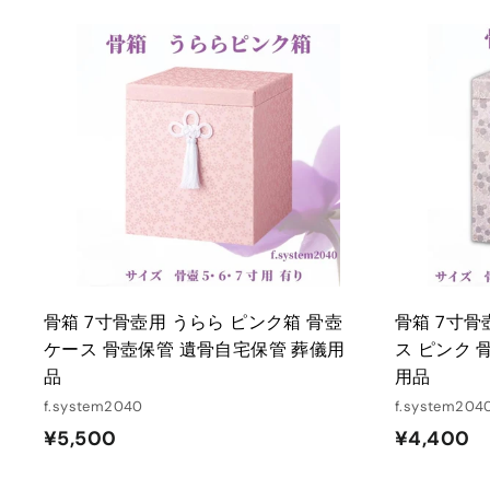
0
0
0
0
カ
ー
ト
に
入
れ
る
骨箱 7寸骨壺用 うらら ピンク箱 骨壺
骨箱 7寸骨
ケース 骨壺保管 遺骨自宅保管 葬儀用
ス ピンク 
品
用品
f.system2040
f.system204
¥
¥
¥5,500
¥4,400
5
4