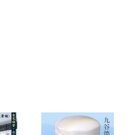
カ
カ
ー
ー