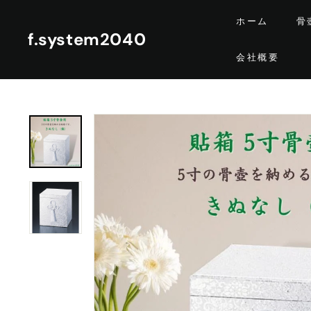
コ
ホーム
骨
ン
f.system2040
テ
会社概要
ン
ツ
に
ス
キ
ッ
プ
す
る