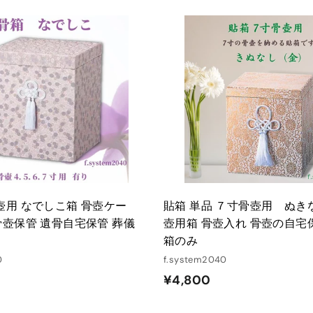
0
0
カ
ー
ト
に
入
れ
る
壺用 なでしこ箱 骨壺ケー
貼箱 単品 ７寸骨壺用 ぬきな
骨壺保管 遺骨自宅保管 葬儀
壺用箱 骨壺入れ 骨壺の自宅
箱のみ
0
f.system2040
¥
¥4,800
4