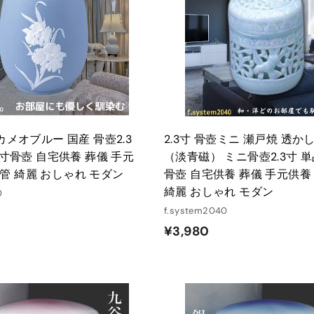
ト
に
入
れ
る
 カメオブルー 国産 骨壺2.3
2.3寸 骨壺ミニ 瀬戸焼 透か
3 寸骨壺 自宅供養 葬儀 手元
（淡青磁） ミニ骨壺2.3寸 単品
管 綺麗 おしゃれ モダン
骨壺 自宅供養 葬儀 手元供養
綺麗 おしゃれ モダン
0
f.system2040
¥
¥3,980
3
,
9
8