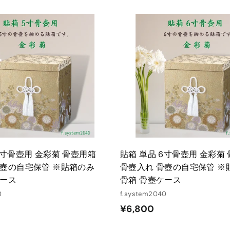
,
8
0
カ
ー
0
ト
に
入
れ
る
5寸骨壺用 金彩菊 骨壺用箱
貼箱 単品 6寸骨壺用 金彩菊
骨壺の自宅保管 ※貼箱のみ
骨壺入れ 骨壺の自宅保管 ※
ケース
骨箱 骨壺ケース
0
f.system2040
¥
¥6,800
6