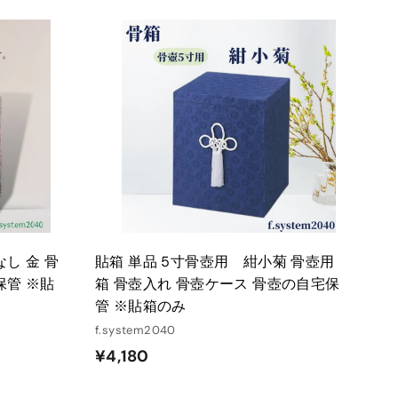
カ
カ
ー
ー
ト
ト
に
に
入
入
れ
れ
る
る
し 金 骨
貼箱 単品 5寸骨壺用 紺小菊 骨壺用
保管 ※貼
箱 骨壺入れ 骨壺ケース 骨壺の自宅保
管 ※貼箱のみ
f.system2040
¥
¥4,180
4