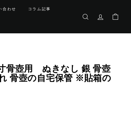
い合わせ
コラム記事
サイトを検索する
基本会員情報
カート
4寸骨壺用 ぬきなし 銀 骨壺
れ 骨壺の自宅保管 ※貼箱の