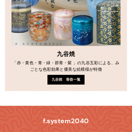
九谷焼
「赤・黄色・青・緑・群青・紫 」の九谷五彩による、み
ごとな色彩効果と優美な絵模様が特徴
九谷焼 骨壺一覧
f.system2040