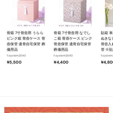
骨箱 7寸骨壺用 うらら
骨箱 7寸骨壺用 なでし
貼箱 
ピンク箱 骨壺ケース 骨
こ箱 骨壺ケース ピンク
ぬきな
壺保管 遺骨自宅保管 葬
骨壺保管 遺骨自宅保管
骨壺入
儀用品
葬儀用品
管 ※
f.system2040
f.system2040
f.syste
¥
¥
¥5,500
¥4,400
¥4,8
5
4
,
,
5
4
0
0
0
0