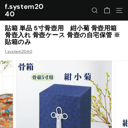
コ
f.system20
ン
40
サイトを検索する
ナビ
テ
ン
貼箱 単品 5寸骨壺用 紺小菊 骨壺用箱
ツ
骨壺入れ 骨壺ケース 骨壺の自宅保管 ※
に
貼箱のみ
ス
キ
f.system2040
ッ
プ
す
る