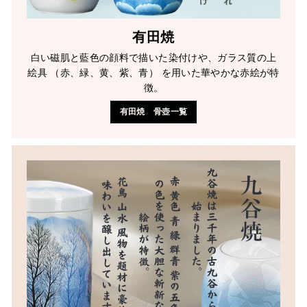
有田焼
白い磁肌と藍色の顔料で描いた染付けや、ガラス質の上
絵具 （赤、緑、黄、紫、青） を用いた華やかな赤絵が特
徴。
有田焼 骨壺一覧