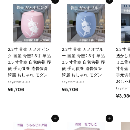
カートに入れる
カートに入れる
8
0
2.3寸 骨壺 カメオピン
2.3寸 骨壺 カメオブル
2.3寸
ク 国産 骨壺2.3寸 単品
ー 国産 骨壺2.3寸 単品
透かし
2.3 寸骨壺 自宅供養 葬
2.3 寸骨壺 自宅供養 葬
ミニ骨壺
儀 手元供養 遺骨保管
儀 手元供養 遺骨保管
寸骨壺
綺麗 おしゃれ モダン
綺麗 おしゃれ モダン
手元供
おしゃ
f.system2040
f.system2040
¥
¥
f.syste
¥5,706
¥5,706
¥3,98
5
5
,
,
7
7
0
0
カートに入れる
カートに入れる
6
6