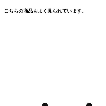
こちらの商品もよく見られています。
貼箱 単品 5寸骨壺用
紺小菊 骨壺用箱 骨壺入
れ 骨壺ケース 骨壺の自
宅保管 ※貼箱のみ
f.system2040
¥
¥4,180
4
,
1