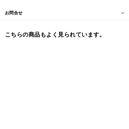
お問合せ
こちらの商品もよく見られています。
貼箱 単品 7寸骨壺用
八角うぐいす骨箱 骨壺
用箱 骨壺入れ 骨壺ケー
ス 骨壺の自宅保管 ※貼
箱のみ
f.system2040