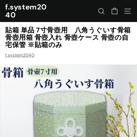
コ
f.system20
ン
40
サイトを検索する
ナビ
テ
ン
貼箱 単品 7寸骨壺用 八角うぐいす骨箱
ツ
骨壺用箱 骨壺入れ 骨壺ケース 骨壺の自
に
宅保管 ※貼箱のみ
ス
キ
f.system2040
ッ
プ
す
る