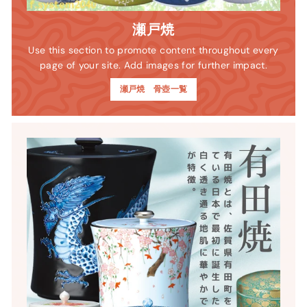
瀬戸焼
Use this section to promote content throughout every
page of your site. Add images for further impact.
瀬戸焼 骨壺一覧