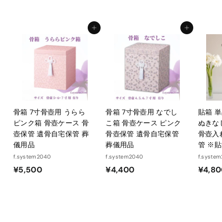
,
,
7
7
0
0
カートに入れる
カートに入れる
6
6
骨箱 7寸骨壺用 うらら
骨箱 7寸骨壺用 なでし
貼箱 
ピンク箱 骨壺ケース 骨
こ箱 骨壺ケース ピンク
ぬきな
壺保管 遺骨自宅保管 葬
骨壺保管 遺骨自宅保管
骨壺入
儀用品
葬儀用品
管 ※
f.system2040
f.system2040
f.syste
¥
¥
¥5,500
¥4,400
¥4,8
5
4
,
,
5
4
0
0