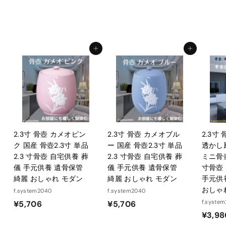
¥
¥8,800
8
,
8
カートに入れる
カートに入れる
0
0
2.3寸 骨壺 カメオピン
2.3寸 骨壺 カメオブル
2.3寸
ク 国産 骨壺2.3寸 単品
ー 国産 骨壺2.3寸 単品
透かし
2.3 寸骨壺 自宅供養 葬
2.3 寸骨壺 自宅供養 葬
ミニ骨壺
儀 手元供養 遺骨保管
儀 手元供養 遺骨保管
寸骨壺
綺麗 おしゃれ モダン
綺麗 おしゃれ モダン
手元供
おしゃ
f.system2040
f.system2040
¥
¥
f.syste
¥5,706
¥5,706
¥3,98
5
5