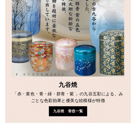
九谷焼
「赤・黄色・青・緑・群青・紫 」の九谷五彩による、み
ごとな色彩効果と優美な絵模様が特徴
九谷焼 骨壺一覧