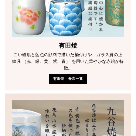
有田焼
白い磁肌と藍色の顔料で描いた染付けや、ガラス質の上
絵具 （赤、緑、黄、紫、青） を用いた華やかな赤絵が特
徴。
有田焼 骨壺一覧