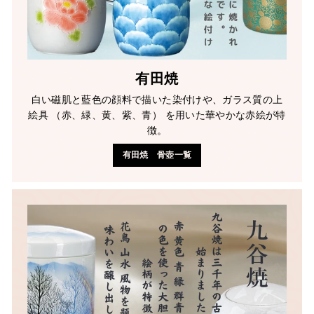
有田焼
白い磁肌と藍色の顔料で描いた染付けや、ガラス質の上
絵具 （赤、緑、黄、紫、青） を用いた華やかな赤絵が特
徴。
有田焼 骨壺一覧