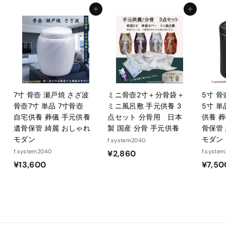
0
0
カートに入れる
カートに入れる
6
6
7寸 骨壺 瀬戸焼 さざ波
ミニ骨壺2寸＋分骨袋＋
5寸 骨
骨壺7寸 単品 7寸骨壺
ミニ風呂敷 手元供養 3
5寸 単
自宅供養 葬儀 手元供養
点セット 分骨用 日本
供養 葬
遺骨保管 綺麗 おしゃれ
製 国産 分骨 手元供養
骨保管
モダン
モダン
f.system2040
f.system2040
¥
f.syste
¥2,860
¥
¥13,600
¥7,50
2
1
,
3
8
,
6
6
0