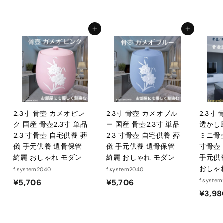
1
3
,
カートに入れる
カートに入れる
2
0
0
2.3寸 骨壺 カメオピン
2.3寸 骨壺 カメオブル
2.3寸
ク 国産 骨壺2.3寸 単品
ー 国産 骨壺2.3寸 単品
透かし
2.3 寸骨壺 自宅供養 葬
2.3 寸骨壺 自宅供養 葬
ミニ骨壺
儀 手元供養 遺骨保管
儀 手元供養 遺骨保管
寸骨壺
綺麗 おしゃれ モダン
綺麗 おしゃれ モダン
手元供
おしゃ
f.system2040
f.system2040
¥
¥
f.syste
¥5,706
¥5,706
¥3,98
5
5
,
,
7
7