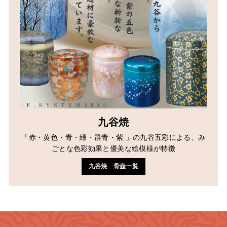
九谷焼
「赤・黄色・青・緑・群青・紫 」の九谷五彩による、み
ごとな色彩効果と優美な絵模様が特徴
九谷焼 骨壺一覧