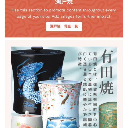
瀬戸焼
Use this section to promote content throughout every
page of your site. Add images for further impact.
瀬戸焼 骨壺一覧