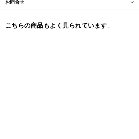
お問合せ
こちらの商品もよく見られています。
骨壷7寸 鉄仙唐草ゴー
ルド（てっせんからく
さゴールド）大人用骨
壺 ネジ蓋 自宅墓
手元供養 仏壇 仏具
f.system2040
¥
¥13,200