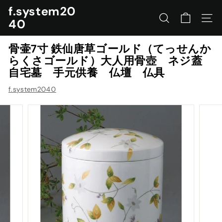
コ
f.system20
ン
40
サイトを検索する
ナビ
テ
ン
骨壷7寸 鉄仙唐草ゴールド（てっせんか
ツ
らくさゴールド）大人用骨壺 ネジ蓋
に
自宅墓 手元供養 仏壇 仏具
ス
キ
f.system2040
ッ
プ
す
る