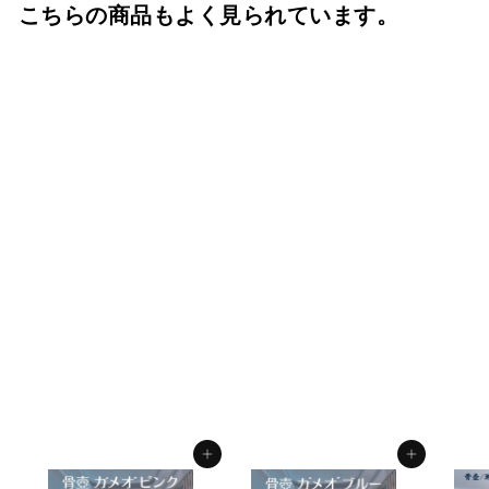
こちらの商品もよく見られています。
骨箱 6寸骨壺用 うらら
緑箱 骨壺ケース 骨壺保
管 遺骨自宅保管 葬儀用
品
f.system2040
¥
¥4,950
4
,
9
カートに入れる
カートに入れる
5