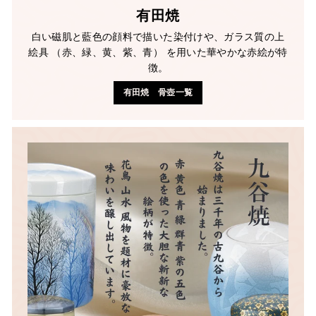
有田焼
白い磁肌と藍色の顔料で描いた染付けや、ガラス質の上
絵具 （赤、緑、黄、紫、青） を用いた華やかな赤絵が特
徴。
有田焼 骨壺一覧