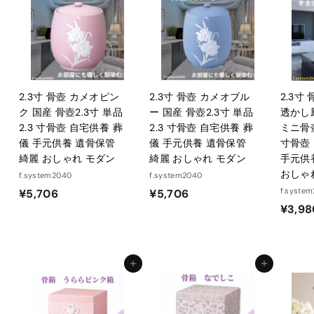
0
2.3寸 骨壺 カメオピン
2.3寸 骨壺 カメオブル
2.3寸
ク 国産 骨壺2.3寸 単品
ー 国産 骨壺2.3寸 単品
透かし
2.3 寸骨壺 自宅供養 葬
2.3 寸骨壺 自宅供養 葬
ミニ骨壺
儀 手元供養 遺骨保管
儀 手元供養 遺骨保管
寸骨壺
綺麗 おしゃれ モダン
綺麗 おしゃれ モダン
手元供
おしゃ
f.system2040
f.system2040
¥
¥
f.syste
¥5,706
¥5,706
¥3,98
5
5
,
,
7
7
0
0
カートに入れる
カートに入れる
6
6