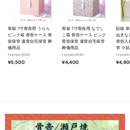
骨箱 7寸骨壺用 うらら
骨箱 7寸骨壺用 なでし
貼箱 
ピンク箱 骨壺ケース 骨
こ箱 骨壺ケース ピンク
ぬきな
壺保管 遺骨自宅保管 葬
骨壺保管 遺骨自宅保管
骨壺入
儀用品
葬儀用品
管 ※
f.system2040
f.system2040
f.syste
¥
¥
¥5,500
¥4,400
¥4,8
5
4
,
,
5
4
0
0
0
0