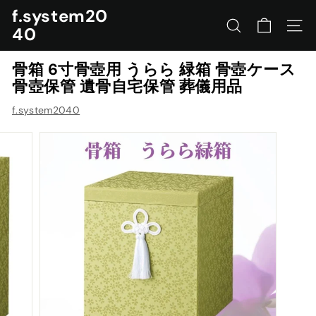
コ
f.system20
ン
40
サイトを検索する
ナビ
テ
ン
骨箱 6寸骨壺用 うらら 緑箱 骨壺ケース
ツ
骨壺保管 遺骨自宅保管 葬儀用品
に
ス
f.system2040
キ
ッ
プ
す
る