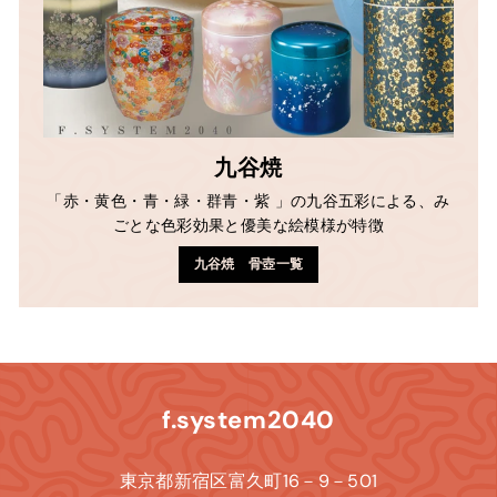
九谷焼
「赤・黄色・青・緑・群青・紫 」の九谷五彩による、み
ごとな色彩効果と優美な絵模様が特徴
九谷焼 骨壺一覧
f.system2040
東京都新宿区富久町16－9－501