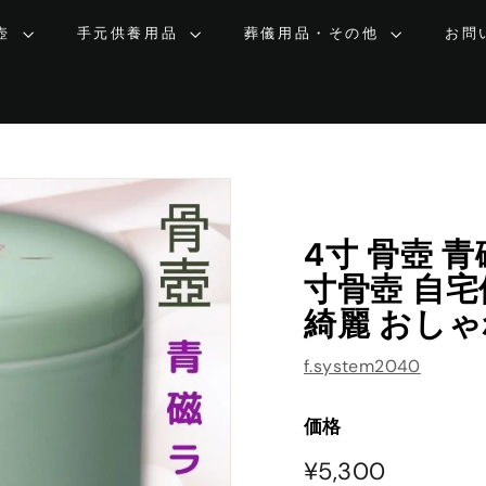
壺
手元供養用品
葬儀用品・その他
お問
4寸 骨壺 
寸骨壺 自宅
綺麗 おしゃ
f.system2040
価格
¥5,300
¥5,300