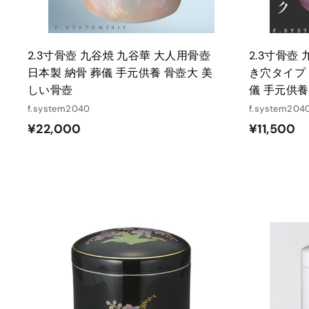
2.3寸骨壺 九谷焼 九谷華 大人用骨壺
2.3寸骨壺
日本製 納骨 葬儀 手元供養 骨壺大 美
き穴タイプ 
しい骨壺
儀 手元供養
f.system2040
f.system204
¥
¥
¥22,000
¥11,500
2
1
2
1
,
,
0
5
0
0
0
0
カ
ー
ト
に
入