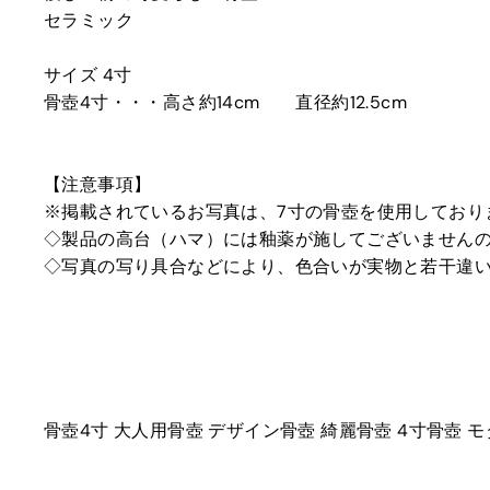
セラミック
サイズ 4寸
骨壺4寸・・・高さ約14cm 直径約12.5cm
【注意事項】
※掲載されているお写真は、7寸の骨壺を使用しており
◇製品の高台（ハマ）には釉薬が施してございません
◇写真の写り具合などにより、色合いが実物と若干違
骨壺4寸 大人用骨壺 デザイン骨壺 綺麗骨壺 4寸骨壺 モ