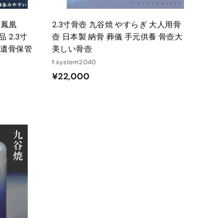
し鳳凰
2.3寸骨壺 九谷焼 やすらぎ 大人用骨
 2.3寸
壺 日本製 納骨 葬儀 手元供養 骨壺大
 遺骨保管
美しい骨壺
f.system2040
¥
¥22,000
2
2
,
0
0
カ
ー
0
ト
に
入
れ
る