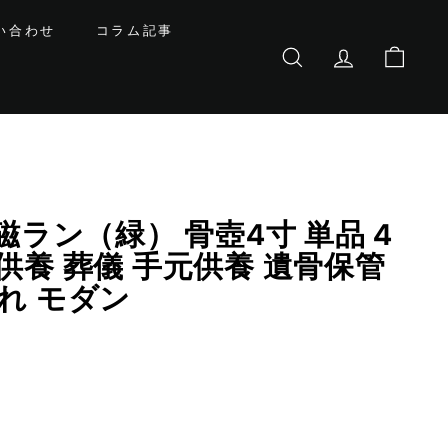
い合わせ
コラム記事
サイトを検索する
基本会員情報
カート
青磁ラン（緑） 骨壺4寸 単品 4
供養 葬儀 手元供養 遺骨保管
れ モダン