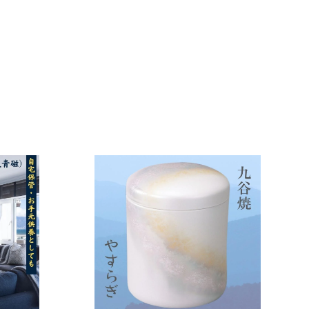
カ
カ
ー
ー
ト
ト
に
に
入
入
れ
れ
る
る