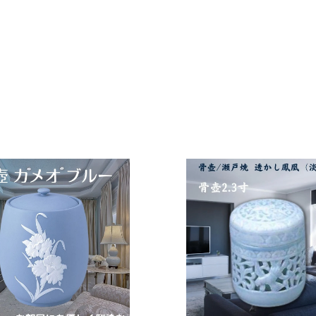
カ
ー
ト
に
入
れ
る