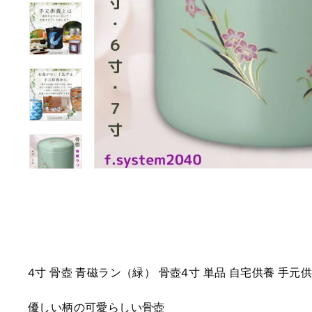
4寸 骨壺 青磁ラン（緑） 骨壺4寸 単品 自宅供養 手元供
優しい柄の可愛らしい骨壺