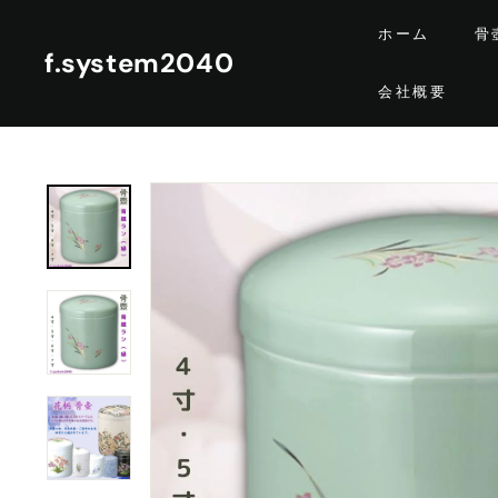
コ
ホーム
骨
ン
f.system2040
テ
会社概要
ン
ツ
に
ス
キ
ッ
プ
す
る