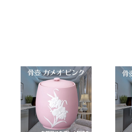
手元供養 遺骨保管 綺麗
おしゃれ モダン
f.system2040
¥
¥5,300
5
,
3
0
0
カ
ー
ト
に
入
れ
る