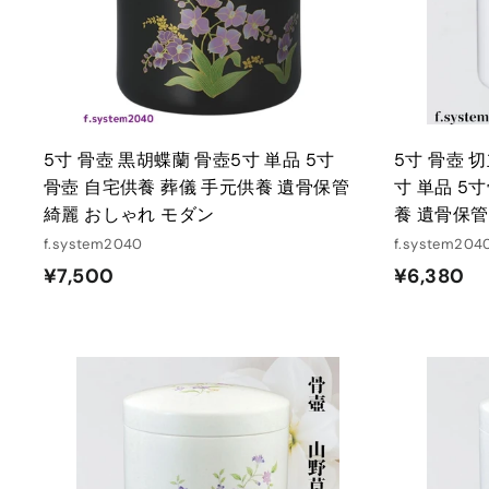
れ
る
5寸 骨壺 黒胡蝶蘭 骨壺5寸 単品 5寸
5寸 骨壺 
骨壺 自宅供養 葬儀 手元供養 遺骨保管
寸 単品 5
綺麗 おしゃれ モダン
養 遺骨保管
f.system2040
f.system204
¥
¥
¥7,500
¥6,380
7
6
,
,
5
3
0
8
カ
ー
0
0
ト
に
入