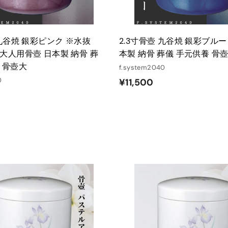
 九谷焼 銀彩ピンク ※水抜
2.3寸骨壺 九谷焼 銀彩ブルー
大人用骨壺 日本製 納骨 葬
本製 納骨 葬儀 手元供養 骨
 骨壺大
f.system2040
0
¥
¥11,500
1
1
,
5
0
0
カ
ー
ト
に
入