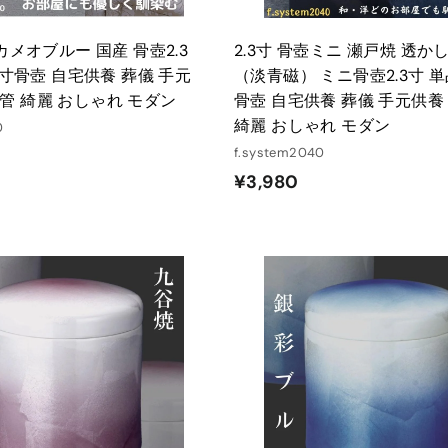
 カメオブルー 国産 骨壺2.3
2.3寸 骨壺ミニ 瀬戸焼 透か
3 寸骨壺 自宅供養 葬儀 手元
（淡青磁） ミニ骨壺2.3寸 単品
管 綺麗 おしゃれ モダン
骨壺 自宅供養 葬儀 手元供養
綺麗 おしゃれ モダン
0
f.system2040
¥
¥3,980
3
,
9
8
カ
ー
0
ト
に
入
れ
る