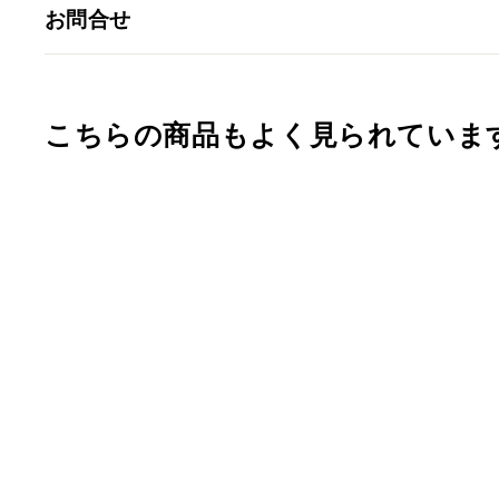
お問合せ
こちらの商品もよく見られていま
4寸 骨壺 青磁ラン
（緑） 骨壺4寸 単品 4
寸骨壺 自宅供養 葬儀