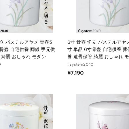
れ
る
切立 パステルアヤメ 骨壺5
6寸 骨壺 切立 パステルアヤ
寸骨壺 自宅供養 葬儀 手元供
寸 単品 6寸骨壺 自宅供養 葬
 綺麗 おしゃれ モダン
養 遺骨保管 綺麗 おしゃれ 
0
f.system2040
¥
¥7,190
7
,
1
9
カ
ー
0
ト
に
入