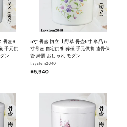
れ
れ
る
る
メ 骨壺6
5寸 骨壺 切立 山野草 骨壺5寸 単品 5
儀 手元供
寸骨壺 自宅供養 葬儀 手元供養 遺骨保
モダン
管 綺麗 おしゃれ モダン
f.system2040
¥
¥5,940
5
,
9
4
カ
カ
ー
ー
0
ト
ト
に
に
入
入