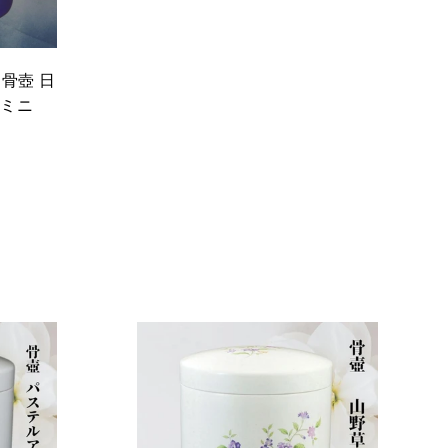
 骨壺 日
壺ミニ
カ
カ
ー
ー
ト
ト
に
に
入
入