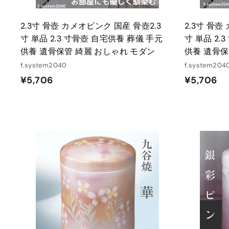
2.3寸 骨壺 カメオピンク 国産 骨壺2.3
2.3寸 骨壺
寸 単品 2.3 寸骨壺 自宅供養 葬儀 手元
寸 単品 2.
供養 遺骨保管 綺麗 おしゃれ モダン
供養 遺骨保
f.system2040
f.system204
¥
¥
¥5,706
¥5,706
5
5
,
,
7
7
0
0
6
6
カ
ー
ト
に
入
れ
る