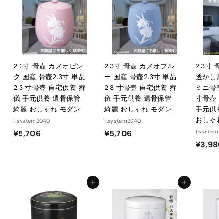
0
2.3寸 骨壺 カメオピン
2.3寸 骨壺 カメオブル
2.3寸
ク 国産 骨壺2.3寸 単品
ー 国産 骨壺2.3寸 単品
透かし
2.3 寸骨壺 自宅供養 葬
2.3 寸骨壺 自宅供養 葬
ミニ骨壺
儀 手元供養 遺骨保管
儀 手元供養 遺骨保管
寸骨壺
綺麗 おしゃれ モダン
綺麗 おしゃれ モダン
手元供
おしゃ
f.system2040
f.system2040
¥
¥
f.syste
¥5,706
¥5,706
¥3,98
5
5
,
,
7
7
0
0
カートに入れる
カートに入れる
6
6