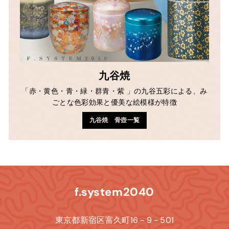
九谷焼
「赤・黄色・青・緑・群青・紫 」の九谷五彩による、み
ごとな色彩効果と優美な絵模様が特徴
九谷焼 骨壺一覧
f.system2040
東京都新宿区富久町16－9－501