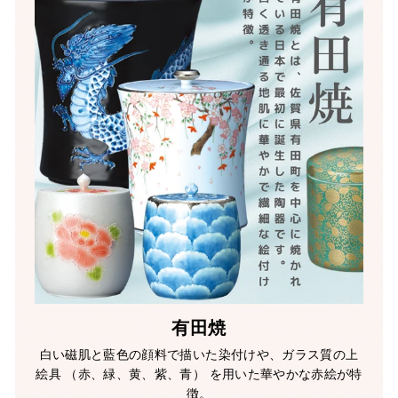
有田焼
白い磁肌と藍色の顔料で描いた染付けや、ガラス質の上
絵具 （赤、緑、黄、紫、青） を用いた華やかな赤絵が特
徴。