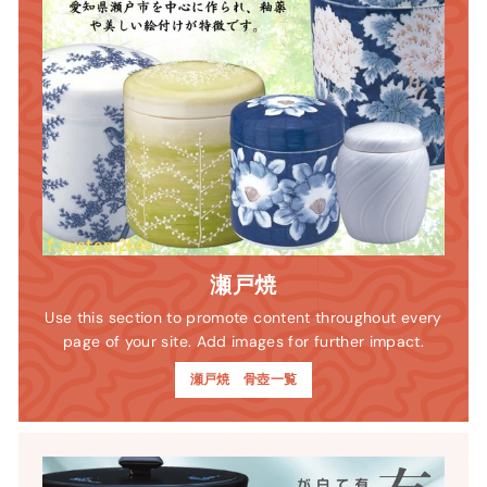
瀬戸焼
Use this section to promote content throughout every
page of your site. Add images for further impact.
瀬戸焼 骨壺一覧