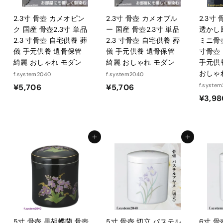
2.3寸 骨壺 カメオピン
2.3寸 骨壺 カメオブル
2.3寸
ク 国産 骨壺2.3寸 単品
ー 国産 骨壺2.3寸 単品
透かし
2.3 寸骨壺 自宅供養 葬
2.3 寸骨壺 自宅供養 葬
ミニ骨壺
儀 手元供養 遺骨保管
儀 手元供養 遺骨保管
寸骨壺
綺麗 おしゃれ モダン
綺麗 おしゃれ モダン
手元供
おしゃ
f.system2040
f.system2040
¥
¥
f.syste
¥5,706
¥5,706
¥3,98
5
5
,
,
7
7
0
0
カートに入れる
カートに入れる
6
6
5寸 骨壺 黒胡蝶蘭 骨壺
5寸 骨壺 切立 パステル
6寸 骨