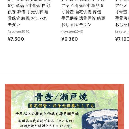
5寸 単品 5寸骨壺 自宅
アヤメ 骨壺5寸 単品 5
アヤメ 
供養 葬儀 手元供養 遺
寸骨壺 自宅供養 葬儀
寸骨壺
骨保管 綺麗 おしゃれ
手元供養 遺骨保管 綺麗
手元供
モダン
おしゃれ モダン
おしゃ
f.system2040
f.system2040
f.syste
¥
¥
¥7,500
¥6,380
¥7,19
7
6
,
,
5
3
0
8
0
0