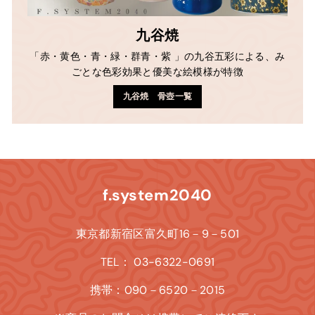
九谷焼
「赤・黄色・青・緑・群青・紫 」の九谷五彩による、み
ごとな色彩効果と優美な絵模様が特徴
九谷焼 骨壺一覧
f.system2040
東京都新宿区富久町16－9－501
TEL： 03-6322-0691
携帯：090－6520－2015