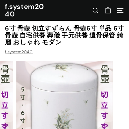
コ
f.system20
ン
40
サイトを検索する
ナビ
テ
ン
6寸 骨壺 切立すずらん 骨壺6寸 単品 6寸
ツ
骨壺 自宅供養 葬儀 手元供養 遺骨保管 綺
に
麗 おしゃれ モダン
ス
キ
f.system2040
ッ
プ
す
る