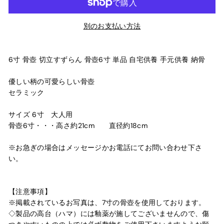
別のお支払い方法
6寸 骨壺 切立すずらん 骨壺6寸 単品 自宅供養 手元供養 納骨
優しい柄の可愛らしい骨壺
セラミック
サイズ 6寸 大人用
骨壺6寸・・・高さ約21cm 直径約18cm
※お急ぎの場合はメッセージかお電話にてお問い合わせ下さ
い。
【注意事項】
※掲載されているお写真は、7寸の骨壺を使用しております。
◇製品の高台（ハマ）には釉薬が施してございませんので、傷