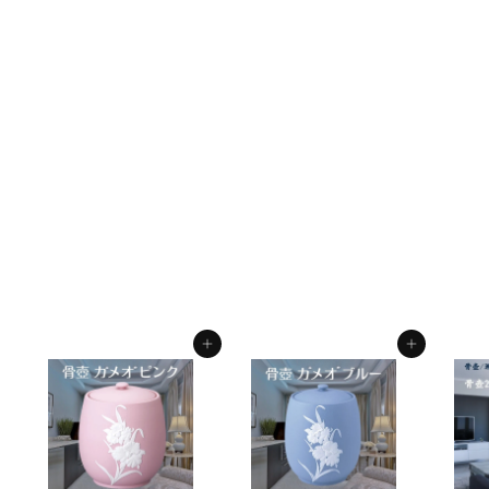
6寸 骨壺 切立すずらん
骨壺6寸 単品 6寸骨壺
自宅供養 葬儀 手元供養
遺骨保管 綺麗 おしゃれ
モダン
f.system2040
¥
¥5,200
5
,
2
カートに入れる
カートに入れる
0
0