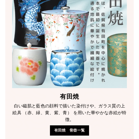
有田焼
白い磁肌と藍色の顔料で描いた染付けや、ガラス質の上
絵具 （赤、緑、黄、紫、青） を用いた華やかな赤絵が特
徴。
有田焼 骨壺一覧