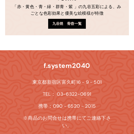
「赤・黄色・青・緑・群青・紫 」の九谷五彩による、み
ごとな色彩効果と優美な絵模様が特徴
九谷焼 骨壺一覧
f.system2040
東京都新宿区富久町16－9－501
TEL： 03-6322-0691
携帯：090－6520－2015
※商品のお問合せは携帯にてご連絡下さ
い。