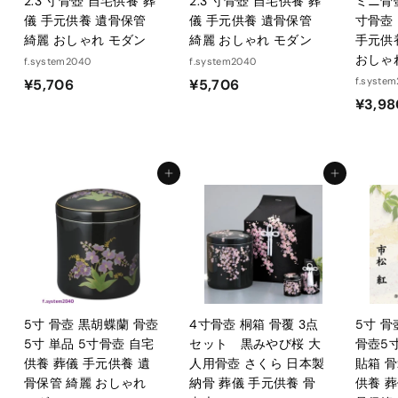
2.3 寸骨壺 自宅供養 葬
2.3 寸骨壺 自宅供養 葬
ミニ骨壺
儀 手元供養 遺骨保管
儀 手元供養 遺骨保管
寸骨壺
綺麗 おしゃれ モダン
綺麗 おしゃれ モダン
手元供
おしゃ
f.system2040
f.system2040
¥
¥
f.syste
¥5,706
¥5,706
¥3,98
5
5
,
,
7
7
0
0
カートに入れる
カートに入れる
6
6
5寸 骨壺 黒胡蝶蘭 骨壺
4寸骨壺 桐箱 骨覆 3点
5寸 
5寸 単品 5寸骨壺 自宅
セット 黒みやび桜 大
骨壺5寸
供養 葬儀 手元供養 遺
人用骨壺 さくら 日本製
貼箱 骨
骨保管 綺麗 おしゃれ
納骨 葬儀 手元供養 骨
供養 葬