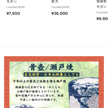
モダン
壺大
骨保管
モダン
f.system2040
f.system2040
¥
¥
f.syste
¥7,500
¥26,000
¥9,9
7
2
,
6
5
,
0
0
0
0
0