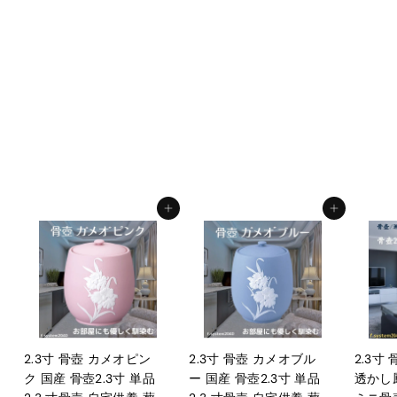
骨壺5寸 単品 5寸骨壺
貼箱 骨箱 骨壺箱 自宅
供養 葬儀 手元供養 遺
骨保管 綺麗 おしゃれ
モダン
f.system2040
¥
¥18,000
1
8
,
カートに入れる
カートに入れる
0
0
0
2.3寸 骨壺 カメオピン
2.3寸 骨壺 カメオブル
2.3寸
ク 国産 骨壺2.3寸 単品
ー 国産 骨壺2.3寸 単品
透かし