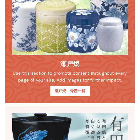
瀬戸焼
Use this section to promote content throughout every
page of your site. Add images for further impact.
瀬戸焼 骨壺一覧