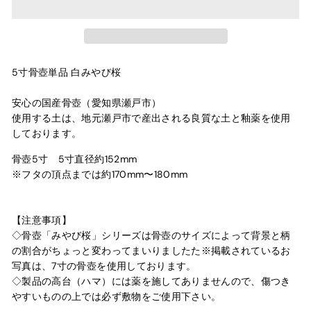
5寸骨壺単品 白みやび桜
安心の国産骨壺（愛知県瀬戸市）
使用する土は、地元瀬戸市で産出される良質な土と釉薬を使用
しております。
骨壺5寸 5寸直径約152mm
※フタの頂点までは約170mm〜180mm
【注意事項】
◇骨壺「みやび桜」シリーズは骨壺のサイズによって背景と柄
の割合がちょっと変わってまいりましたた※掲載されている
お
写真は、7寸の骨壺を使用しております。
◇製品の高台（ハマ）には薬を施してありませんので、傷つき
やすいものの上では必ず敷物をご使用下さい。