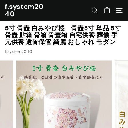
コ
f.system20
ン
40
サイトを検索する
ナビ
テ
ン
5寸 骨壺 白みやび桜 骨壺5寸 単品 5寸
ツ
骨壺 貼箱 骨箱 骨壺箱 自宅供養 葬儀 手
に
元供養 遺骨保管 綺麗 おしゃれ モダン
ス
キ
f.system2040
ッ
プ
す
る