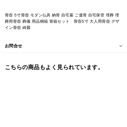
骨壺 5寸骨壺 モダン仏具 納骨 自宅墓 ご
遺骨 自宅保管 埋葬 埋
葬用骨壺 葬儀
用品桐箱 骨箱セット
骨壺5寸 大人用骨壺 デザ
イン骨壺 綺麗
お問合せ
こちらの商品もよく見られています。
5寸 骨壺 白みやび桜