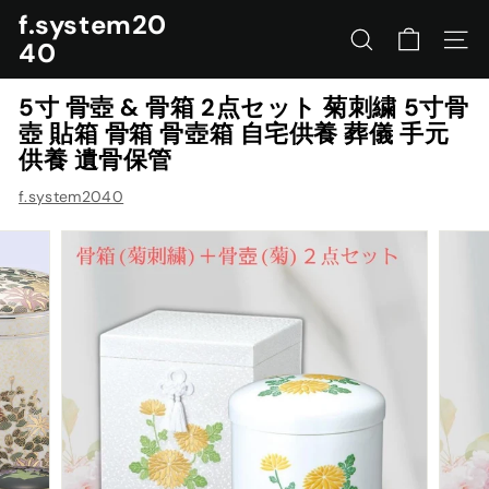
コ
f.system20
ン
40
サイトを検索する
ナビ
テ
ン
5寸 骨壺 & 骨箱 2点セット 菊刺繍 5寸骨
ツ
壺 貼箱 骨箱 骨壺箱 自宅供養 葬儀 手元
に
供養 遺骨保管
ス
キ
f.system2040
ッ
プ
す
る