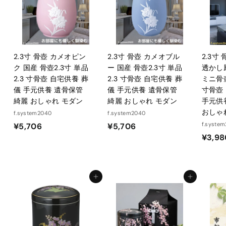
0
2.3寸 骨壺 カメオピン
2.3寸 骨壺 カメオブル
2.3寸
ク 国産 骨壺2.3寸 単品
ー 国産 骨壺2.3寸 単品
透かし
2.3 寸骨壺 自宅供養 葬
2.3 寸骨壺 自宅供養 葬
ミニ骨壺
儀 手元供養 遺骨保管
儀 手元供養 遺骨保管
寸骨壺
綺麗 おしゃれ モダン
綺麗 おしゃれ モダン
手元供
おしゃ
f.system2040
f.system2040
¥
¥
f.syste
¥5,706
¥5,706
¥3,98
5
5
,
,
7
7
0
0
カートに入れる
カートに入れる
6
6