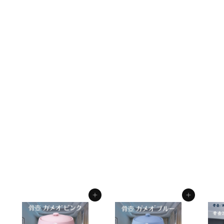
5寸 骨壺 & 骨箱 2点セ
ット 菊刺繍 5寸骨壺 貼
箱 骨箱 骨壺箱 自宅供
養 葬儀 手元供養 遺骨
保管
f.system2040
¥
¥11,000
1
1
,
カートに入れる
カートに入れる
0
0