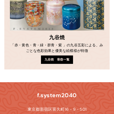
九谷焼
「赤・黄色・青・緑・群青・紫 」の九谷五彩による、み
ごとな色彩効果と優美な絵模様が特徴
九谷焼 骨壺一覧
f.system2040
東京都新宿区富久町16－9－501