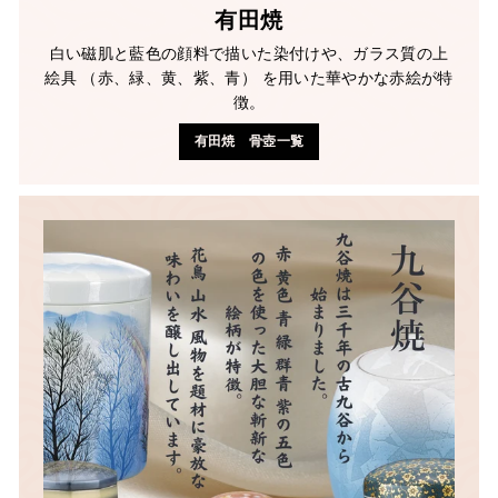
有田焼
白い磁肌と藍色の顔料で描いた染付けや、ガラス質の上
絵具 （赤、緑、黄、紫、青） を用いた華やかな赤絵が特
徴。
有田焼 骨壺一覧