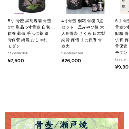
5寸 骨壺 黒胡蝶蘭 骨壺
4寸骨壺 桐箱 骨覆 3点
5寸 
5寸 単品 5寸骨壺 自宅
セット 黒みやび桜 大
骨壺5寸
供養 葬儀 手元供養 遺
人用骨壺 さくら 日本製
貼箱 骨
骨保管 綺麗 おしゃれ
納骨 葬儀 手元供養 骨
供養 葬
モダン
壺大
骨保管
モダン
f.system2040
f.system2040
¥
¥
f.syste
¥7,500
¥26,000
¥9,9
7
2
,
6
5
,
0
0
0
0
0