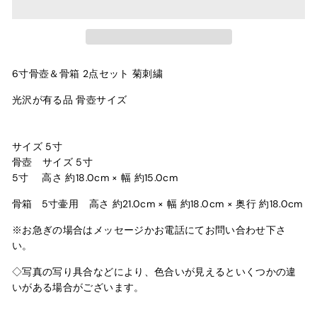
6寸骨壺＆骨箱 2点セット 菊刺繍
光沢
が有る品 骨壺サイズ
サイズ 5寸
骨壺 サイズ 5寸
5寸 高さ 約18.0cm × 幅 約15.0cm
骨箱
5寸壷用
高さ 約21.0cm × 幅 約18.0cm × 奥行 約18.0cm
※
お
急ぎの場合はメッセージかお電話にてお問い合わせ下さ
い。
◇写真の写り具合などにより、色合いが見えるといくつかの違
いがある場合がございます。