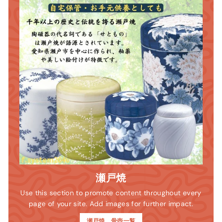
瀬戸焼
Use this section to promote content throughout every
page of your site. Add images for further impact.
瀬戸焼 骨壺一覧