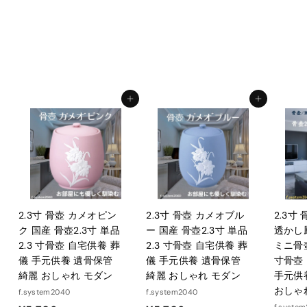
元供養 骨壺大
f.system2040
¥
¥14,300
1
4
,
カートに入れる
カートに入れる
3
0
0
2.3寸 骨壺 カメオピン
2.3寸 骨壺 カメオブル
2.3寸
ク 国産 骨壺2.3寸 単品
ー 国産 骨壺2.3寸 単品
透かし
2.3 寸骨壺 自宅供養 葬
2.3 寸骨壺 自宅供養 葬
ミニ骨壺
儀 手元供養 遺骨保管
儀 手元供養 遺骨保管
寸骨壺
綺麗 おしゃれ モダン
綺麗 おしゃれ モダン
手元供
おしゃ
f.system2040
f.system2040
f.syste