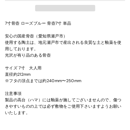
7寸骨壺 ローズブルー 骨壺7寸 単品
安心の国産骨壺（愛知県瀬戸市）
使用する陶土は、地元瀬戸市で産出される良質な土と釉薬を使
用しております。
光沢が有り品のある骨壺
サイズ 7寸 大人用
直径約212mm
※フタの頂点までは約240mm〜250mm
注意事項
製品の高台（ハマ）には釉薬が施してございませんので、傷つ
きやすいものの上では必ず敷物をご使用下さいますようお願い
いたします。