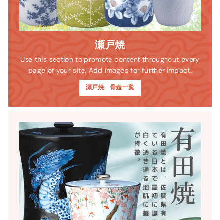
瀬戸焼
Use this section to promote content throughout every
page of your site. Add images for further impact.
瀬戸焼 骨壺一覧