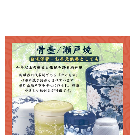
3
8
,
6
6
0
0
0