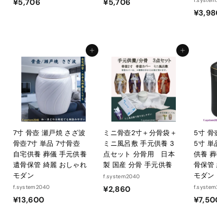
¥
¥
¥5,706
¥5,706
¥3,98
5
5
,
,
7
7
0
0
カートに入れる
カートに入れる
6
6
7寸 骨壺 瀬戸焼 さざ波
ミニ骨壺2寸＋分骨袋＋
5寸 骨
骨壺7寸 単品 7寸骨壺
ミニ風呂敷 手元供養 3
5寸 単
自宅供養 葬儀 手元供養
点セット 分骨用 日本
供養 葬
遺骨保管 綺麗 おしゃれ
製 国産 分骨 手元供養
骨保管
モダン
モダン
f.system2040
f.system2040
¥
f.syste
¥2,860
¥
¥13,600
¥7,50
2
1
,