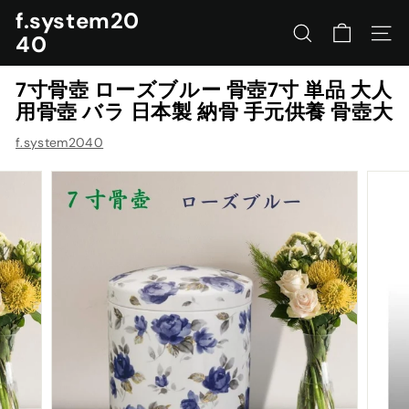
コ
f.system20
ン
40
サイトを検索する
ナビ
テ
ン
7寸骨壺 ローズブルー 骨壺7寸 単品 大人
ツ
用骨壺 バラ 日本製 納骨 手元供養 骨壺大
に
ス
f.system2040
キ
ッ
プ
す
る