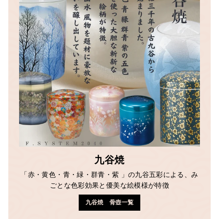
九谷焼
「赤・黄色・青・緑・群青・紫 」の九谷五彩による、み
ごとな色彩効果と優美な絵模様が特徴
九谷焼 骨壺一覧