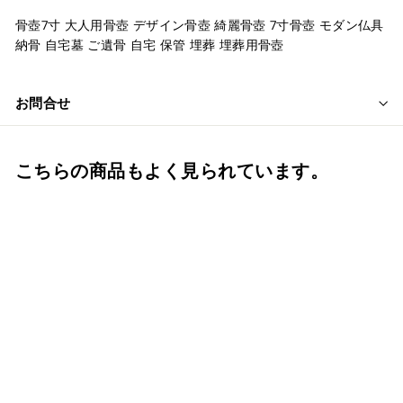
骨壺7寸 大人用骨壺 デザイン骨壺 綺麗骨壺 7寸骨壺 モダン仏具
納骨 自宅墓 ご遺骨 自宅 保管 埋葬 埋葬用骨壺
お問合せ
こちらの商品もよく見られています。
7寸骨壺 ローズブルー
骨壺7寸 単品 大人用骨
壺 バラ 日本製 納骨 手