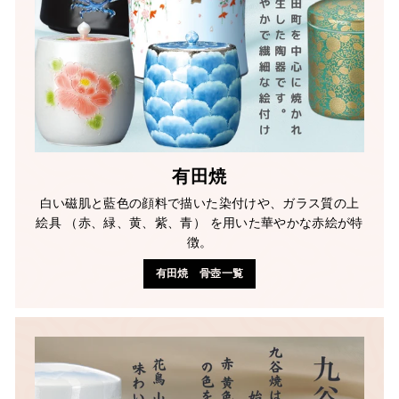
有田焼
白い磁肌と藍色の顔料で描いた染付けや、ガラス質の上
絵具 （赤、緑、黄、紫、青） を用いた華やかな赤絵が特
徴。
有田焼 骨壺一覧