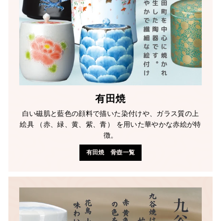
有田焼
白い磁肌と藍色の顔料で描いた染付けや、ガラス質の上
絵具 （赤、緑、黄、紫、青） を用いた華やかな赤絵が特
徴。
有田焼 骨壺一覧