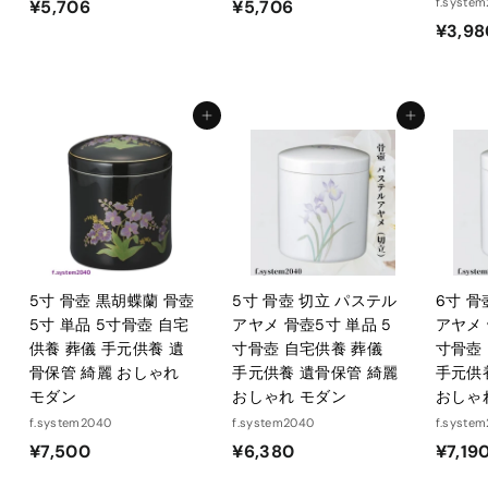
¥
¥
f.syste
¥5,706
¥5,706
¥3,98
5
5
,
,
7
7
0
0
カートに入れる
カートに入れる
6
6
5寸 骨壺 黒胡蝶蘭 骨壺
5寸 骨壺 切立 パステル
6寸 骨
5寸 単品 5寸骨壺 自宅
アヤメ 骨壺5寸 単品 5
アヤメ 
供養 葬儀 手元供養 遺
寸骨壺 自宅供養 葬儀
寸骨壺
骨保管 綺麗 おしゃれ
手元供養 遺骨保管 綺麗
手元供
モダン
おしゃれ モダン
おしゃ
f.system2040
f.system2040
f.syste
¥
¥
¥7,500
¥6,380
¥7,19
7
6