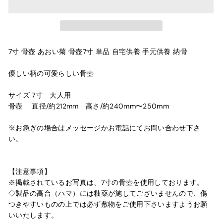
7寸 骨壺 あおい菊 骨壺7寸 単品 自宅供養 手元供養 納骨
優しい柄の可愛らしい骨壺
サイズ 7寸 大人用
骨壺 直径/約212mm 高さ/約240mm〜250mm
※お急ぎの場合はメッセージかお電話にてお問い合わせ下さ
い。
【注意事項】
※掲載されているお写真は、7寸の骨壺を使用しております。
◇製品の高台（ハマ）には釉薬が施してございませんので、傷
つきやすいものの上では必ず敷物をご使用下さいますようお願
いいたします。