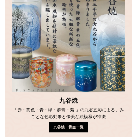
九谷焼
「赤・黄色・青・緑・群青・紫 」の九谷五彩による、み
ごとな色彩効果と優美な絵模様が特徴
九谷焼 骨壺一覧