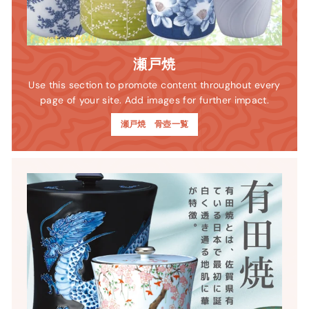
瀬戸焼
Use this section to promote content throughout every
page of your site. Add images for further impact.
瀬戸焼 骨壺一覧