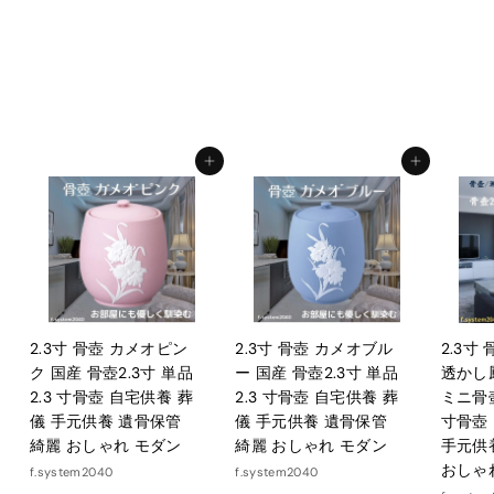
モダン
f.system2040
¥
¥6,530
6
,
5
カートに入れる
カートに入れる
3
0
2.3寸 骨壺 カメオピン
2.3寸 骨壺 カメオブル
2.3寸
ク 国産 骨壺2.3寸 単品
ー 国産 骨壺2.3寸 単品
透かし
2.3 寸骨壺 自宅供養 葬
2.3 寸骨壺 自宅供養 葬
ミニ骨壺
儀 手元供養 遺骨保管
儀 手元供養 遺骨保管
寸骨壺
綺麗 おしゃれ モダン
綺麗 おしゃれ モダン
手元供
おしゃ
f.system2040
f.system2040