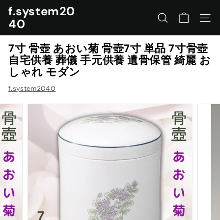
コ
f.system20
ン
40
サイトを検索する
ナビ
テ
ン
7寸 骨壺 あおい菊 骨壺7寸 単品 7寸骨壺
ツ
自宅供養 葬儀 手元供養 遺骨保管 綺麗 お
に
しゃれ モダン
ス
キ
f.system2040
ッ
プ
す
る