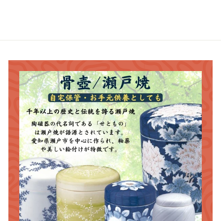
,
,
5
3
0
8
0
0