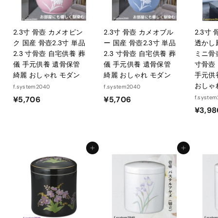
2.3寸 骨壺 カメオピン
2.3寸 骨壺 カメオブル
2.3寸
ク 国産 骨壺2.3寸 単品
ー 国産 骨壺2.3寸 単品
透かし
2.3 寸骨壺 自宅供養 葬
2.3 寸骨壺 自宅供養 葬
ミニ骨壺
儀 手元供養 遺骨保管
儀 手元供養 遺骨保管
寸骨壺
綺麗 おしゃれ モダン
綺麗 おしゃれ モダン
手元供
おしゃ
f.system2040
f.system2040
¥
¥
f.syste
¥5,706
¥5,706
¥3,98
5
5
,
,
7
7
0
0
カートに入れる
カートに入れる
6
6