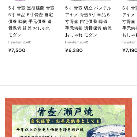
5寸 骨壺 黒胡蝶蘭 骨壺
5寸 骨壺 切立 パステル
6寸 骨
5寸 単品 5寸骨壺 自宅
アヤメ 骨壺5寸 単品 5
アヤメ 
供養 葬儀 手元供養 遺
寸骨壺 自宅供養 葬儀
寸骨壺
骨保管 綺麗 おしゃれ
手元供養 遺骨保管 綺麗
手元供
モダン
おしゃれ モダン
おしゃ
f.system2040
f.system2040
f.syste
¥
¥
¥7,500
¥6,380
¥7,19
7
6
,
,
5
3
0
8
0
0