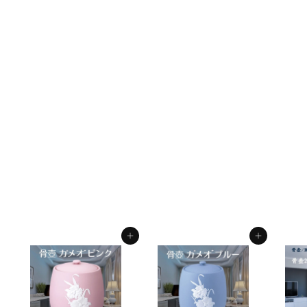
５寸 骨壺 青磁ラン
（緑） 骨壺５寸 単品
５寸骨壺 自宅供養 葬儀
手元供養 遺骨保管 綺麗
おしゃれ モダン
f.system2040
¥
¥6,250
6
,
2
カートに入れる
カートに入れる
5
0