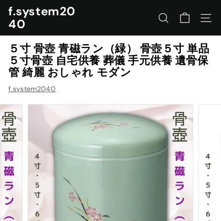
コ
f.system20
ン
40
サイトを検索する
ナビ
テ
ン
５寸 骨壺 青磁ラン（緑） 骨壺５寸 単品
ツ
５寸骨壺 自宅供養 葬儀 手元供養 遺骨保
に
管 綺麗 おしゃれ モダン
ス
キ
f.system2040
ッ
プ
す
る