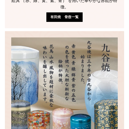
絵具 （赤、緑、黄、紫、青） を用いた華やかな赤絵が特
徴。
有田焼 骨壺一覧