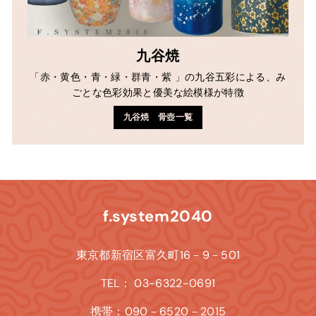
九谷焼
「赤・黄色・青・緑・群青・紫 」の九谷五彩による、み
ごとな色彩効果と優美な絵模様が特徴
九谷焼 骨壺一覧
f.system2040
東京都新宿区富久町16－9－501
TEL： 03-6322-0691
携帯：090－6520－2015