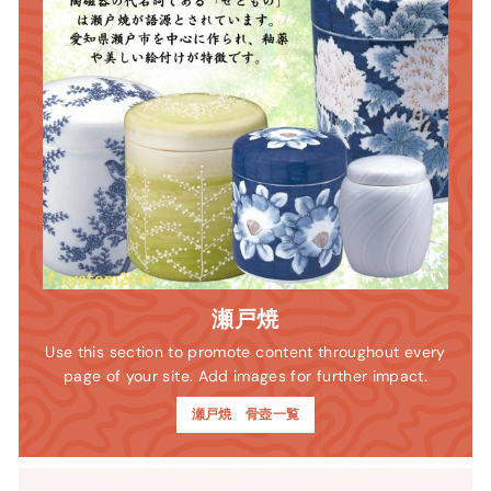
瀬戸焼
Use this section to promote content throughout every
page of your site. Add images for further impact.
瀬戸焼 骨壺一覧