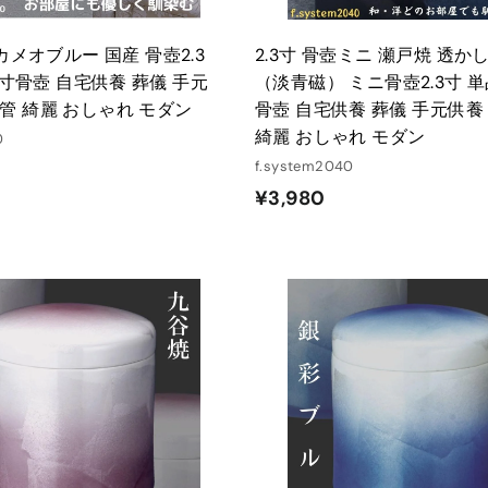
 カメオブルー 国産 骨壺2.3
2.3寸 骨壺ミニ 瀬戸焼 透か
3 寸骨壺 自宅供養 葬儀 手元
（淡青磁） ミニ骨壺2.3寸 単品
管 綺麗 おしゃれ モダン
骨壺 自宅供養 葬儀 手元供養
綺麗 おしゃれ モダン
0
f.system2040
¥
¥3,980
3
,
9
8
カ
ー
0
ト
に
入
れ
る