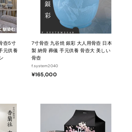
れ
れ
る
る
 骨壺5寸
7寸骨壺 九谷焼 銀彩 大人用骨壺 日本
 手元供養
製 納骨 葬儀 手元供養 骨壺大 美しい
ン
骨壺
f.system2040
¥
¥165,000
1
6
5
,
0
カ
カ
ー
ー
0
ト
ト