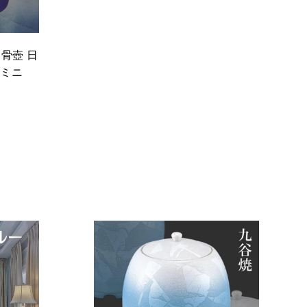
 骨壺 日
壺ミニ
カ
カ
ー
ー
ト
ト
に
に
入
入