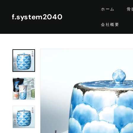
コ
ホーム
骨
ン
f.system2040
テ
会社概要
ン
ツ
に
ス
キ
ッ
プ
す
る