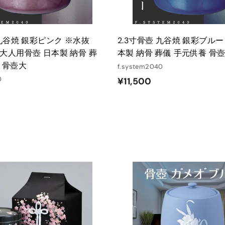
 九谷焼 銀彩ピンク ※水抜
2.3寸骨壺 九谷焼 銀彩ブルー
大人用骨壺 日本製 納骨 葬
本製 納骨 葬儀 手元供養 骨
 骨壺大
f.system2040
0
¥
¥11,500
1
1
,
5
0
0
カ
ー
ト
に
入