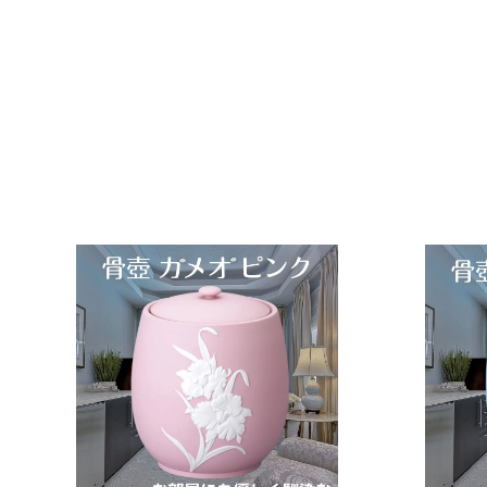
骨 葬儀 手元供養 骨壺
大 美しい骨壺
f.system2040
¥
¥48,950
4
8
,
9
5
0
カ
ー
ト
に
入
れ
る