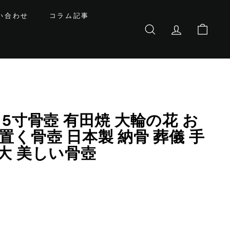
い合わせ
コラム記事
サイトを検索する
基本会員情報
カート
 5寸骨壺 有田焼 大輪の花 お
置く骨壺 日本製 納骨 葬儀 手
大 美しい骨壺
0