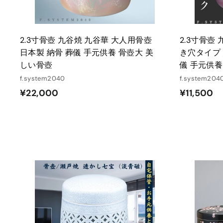
2.3寸骨壺 九谷焼 九谷華 大人用骨壺
2.3寸骨壺
日本製 納骨 葬儀 手元供養 骨壺大 美
き穴タイプ 
しい骨壺
儀 手元供養
f.system2040
f.system204
¥
¥
¥22,000
¥11,500
2
1
2
1
,
,
0
5
0
0
0
0
カ
ー
ト
に
入