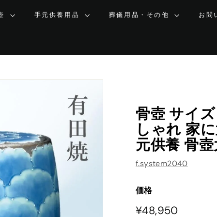
壺
手元供養用品
葬儀用品・その他
お問
骨壺 サイズ
しゃれ 家に
元供養 骨壺
f.system2040
価格
¥48,95
¥48,950