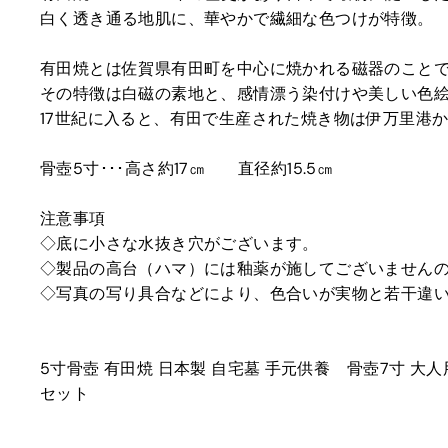
白く透き通る地肌に、華やかで繊細な色つけが特徴。
有田焼とは佐賀県有田町を中心に焼かれる磁器のこと
その特徴は白磁の素地と、感情漂う染付けや美しい色
17世紀に入ると、有田で生産された焼き物は伊万里港
骨壺5寸･･･高さ約17㎝ 直径約15.5㎝
注意事項
◇底に小さな水抜き穴がございます。
◇製品の高台（ハマ）には釉薬が施してございません
◇写真の写り具合などにより、色合いが実物と若干違
5寸骨壺 有田焼 日本製 自宅墓 手元供養 骨壺7寸 大人
セット