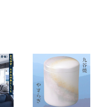
カ
カ
ー
ー
ト
ト
に
に
入
入
れ
れ
る
る