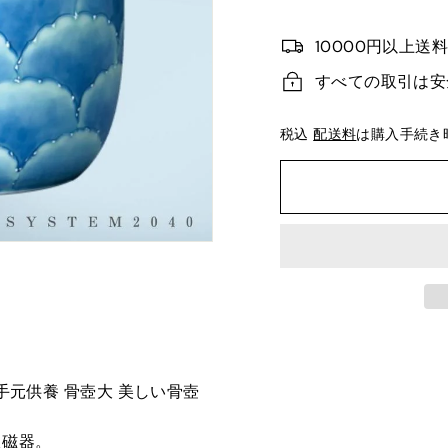
10000円以上送
すべての取引は安
税込
配送料
は購入手続き
 手元供養 骨壺大 美しい骨壺
た磁器。