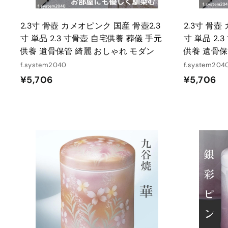
2.3寸 骨壺 カメオピンク 国産 骨壺2.3
2.3寸 骨壺
寸 単品 2.3 寸骨壺 自宅供養 葬儀 手元
寸 単品 2.
供養 遺骨保管 綺麗 おしゃれ モダン
供養 遺骨保
f.system2040
f.system204
¥
¥
¥5,706
¥5,706
5
5
,
,
7
7
0
0
6
6
カ
ー
ト
に
入
れ
る