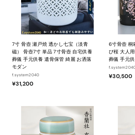
れ
る
7寸 骨壺 瀬戸焼 透かし七宝（淡青
6寸骨壺 桐
磁） 骨壺7寸 単品 7寸骨壺 自宅供養
び桜 大人用
葬儀 手元供養 遺骨保管 綺麗 お洒落
葬儀 手元供
モダン
f.system204
f.system2040
¥30,500
¥
¥31,200
3
1
,
,
2
カ
ー
0
ト
0