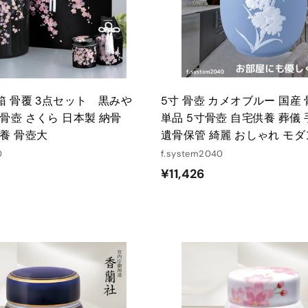
れ
る
箱 骨覆 3点セット 黒みや
5寸 骨壺 カメオブルー 国産
骨壺 さくら 日本製 納骨
単品 5寸骨壺 自宅供養 葬儀
養 骨壺大
遺骨保管 綺麗 おしゃれ モダ
0
f.system2040
¥
¥
¥11,426
3
1
0
1
,
5
4
0
2
カ
ー
0
6
ト