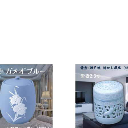
カ
ー
ト
に
入
れ
る