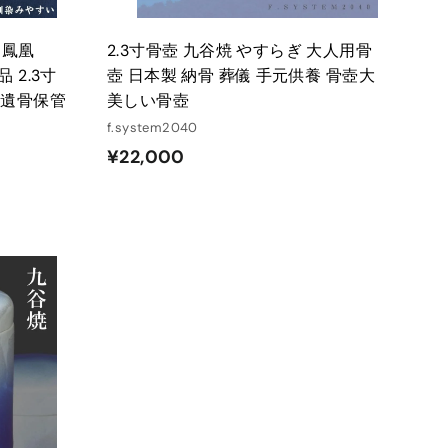
し鳳凰
2.3寸骨壺 九谷焼 やすらぎ 大人用骨
 2.3寸
壺 日本製 納骨 葬儀 手元供養 骨壺大
 遺骨保管
美しい骨壺
f.system2040
¥
¥22,000
2
2
,
0
0
カ
ー
0
ト
に
入
れ
る