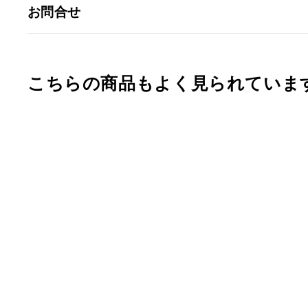
お問合せ
こちらの商品もよく見られていま
骨壺 サイズ 5寸骨壺 有
田焼 大輪の花 おしゃれ
家に置く骨壺 日本製 納