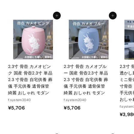
,
9
カートに入れる
カートに入れる
7
0
2.3寸 骨壺 カメオピン
2.3寸 骨壺 カメオブル
2.3寸
ク 国産 骨壺2.3寸 単品
ー 国産 骨壺2.3寸 単品
透かし
2.3 寸骨壺 自宅供養 葬
2.3 寸骨壺 自宅供養 葬
ミニ骨壺
儀 手元供養 遺骨保管
儀 手元供養 遺骨保管
寸骨壺
綺麗 おしゃれ モダン
綺麗 おしゃれ モダン
手元供
おしゃ
f.system2040
f.system2040
¥
¥
f.syste
¥5,706
¥5,706
¥3,98
5
5
,
,
7
7