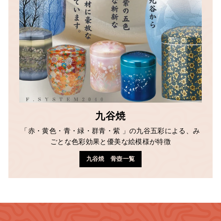
九谷焼
「赤・黄色・青・緑・群青・紫 」の九谷五彩による、み
ごとな色彩効果と優美な絵模様が特徴
九谷焼 骨壺一覧