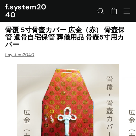
コ
f.system20
ン
40
サイトを検索する
ナビ
テ
ン
骨覆 5寸骨壺カバー 広金（赤） 骨壺保
ツ
管 遺骨自宅保管 葬儀用品 骨壺5寸用カ
に
バー
ス
キ
f.system2040
ッ
プ
す
る