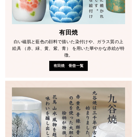
有田焼
白い磁肌と藍色の顔料で描いた染付けや、ガラス質の上
絵具 （赤、緑、黄、紫、青） を用いた華やかな赤絵が特
徴。
有田焼 骨壺一覧