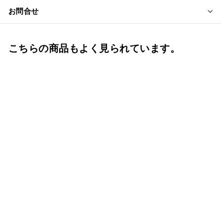
お問合せ
こちらの商品もよく見られています。
骨覆 5寸骨壺カバー 広
金（赤） 骨壺保管 遺骨
自宅保管 葬儀用品 骨壺
5寸用カバー
f.system2040
¥
¥2,970
2