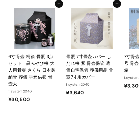
0
0
カートに入れる
カートに入れる
6
6
6寸骨壺 桐箱 骨覆 3点
骨覆 7寸骨壺カバー し
7寸骨壺
セット 黒みやび桜 大
だれ桜 紫 骨壺保管 遺
号 骨壺
人用骨壺 さくら 日本製
骨自宅保管 葬儀用品 骨
箱
納骨 葬儀 手元供養 骨
壺7寸用カバー
f.syste
壺大
f.system2040
¥3,3
f.system2040
¥
¥3,640
¥
¥30,500
3
3
,
0
6
,
4
5
0
0