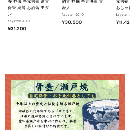
養 葬儀 手元供養 遺骨
納骨 葬儀 手元供養 骨
元供養
保管 綺麗 お洒落 モダ
壺大
おしゃ
ン
f.system2040
f.syste
f.system2040
¥
¥30,500
¥11,4
¥
¥31,200
3
3
0
1
,
,
5
2
0
0
0
0