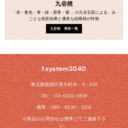
九谷焼
「赤・黄色・青・緑・群青・紫 」の九谷五彩による、み
ごとな色彩効果と優美な絵模様が特徴
九谷焼 骨壺一覧
f.system2040
東京都新宿区富久町16－9－501
TEL： 03-6322-0691
携帯：090－6520－2015
※商品のお問合せは携帯にてご連絡下さ
い。