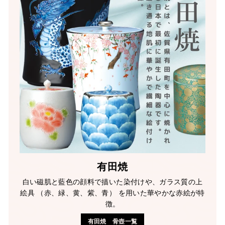
有田焼
白い磁肌と藍色の顔料で描いた染付けや、ガラス質の上
絵具 （赤、緑、黄、紫、青） を用いた華やかな赤絵が特
徴。
有田焼 骨壺一覧