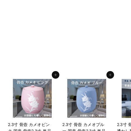
5寸骨壺 貼箱 2点セッ
ト 假屋崎省吾プロデュ
ース 花筺/奥の牡丹 大
人用骨壺 日本製 納骨
葬儀 手元供養 骨壺大
f.system2040
¥
¥93,500
9
3
,
カートに入れる
カートに入れる
5
0
0
2.3寸 骨壺 カメオピン
2.3寸 骨壺 カメオブル
2.3寸
ク 国産 骨壺2.3寸 単品
ー 国産 骨壺2.3寸 単品
透かし