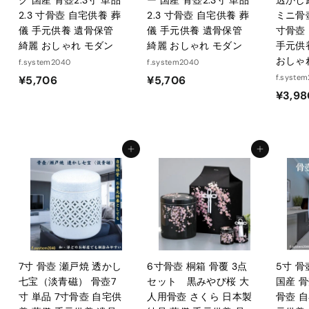
2.3 寸骨壺 自宅供養 葬
2.3 寸骨壺 自宅供養 葬
ミニ骨壺
儀 手元供養 遺骨保管
儀 手元供養 遺骨保管
寸骨壺
綺麗 おしゃれ モダン
綺麗 おしゃれ モダン
手元供
おしゃ
f.system2040
f.system2040
¥
¥
f.syste
¥5,706
¥5,706
¥3,98
5
5
,
,
7
7
0
0
カートに入れる
カートに入れる
6
6
7寸 骨壺 瀬戸焼 透かし
6寸骨壺 桐箱 骨覆 3点
5寸 
七宝（淡青磁） 骨壺7
セット 黒みやび桜 大
国産 骨
寸 単品 7寸骨壺 自宅供
人用骨壺 さくら 日本製
骨壺 自