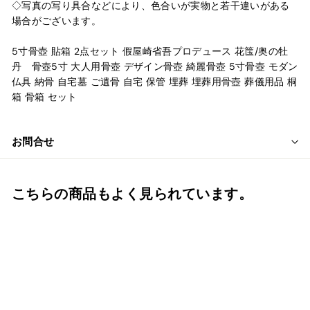
◇写真の写り具合などにより、色合いが実物と若干違いがある
場合がございます。
5寸骨壺 貼箱 2点セット 假屋崎省吾プロデュース 花筺/奥の牡
丹 骨壺5寸 大人用骨壺 デザイン骨壺 綺麗骨壺 5寸骨壺 モダン
仏具 納骨 自宅墓 ご遺骨 自宅 保管 埋葬 埋葬用骨壺 葬儀用品 桐
箱 骨箱 セット
お問合せ
こちらの商品もよく見られています。