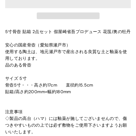
5寸骨壺 貼箱 2点セット 假屋崎省吾プロデュース 花筺/奥の牡丹
安心の国産骨壺（愛知県瀬戸市）
使用する陶土は、地元瀬戸市で産出される良質な土と釉薬を使
用しております。
品のある骨壺
サイズ 5寸
骨壺5寸・・・高さ約17cm 直径約15.5cm
貼箱/高さ約200mm×幅約180mm
注意事項
◇製品の高台（ハマ）には釉薬が施してございませんので、傷
つきやすいものの上では必ず敷物をご使用下さいますようお願
いいたします。