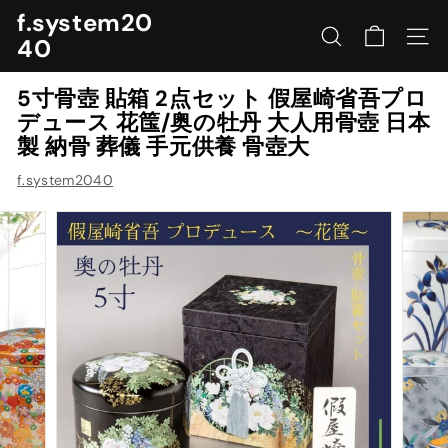
コ
f.system20
ン
40
サイトを検索する
ナビ
テ
ン
5寸骨壺 貼箱 2点セット 假屋崎省吾プロ
ツ
デュース 花筺/奥の牡丹 大人用骨壺 日本
に
製 納骨 葬儀 手元供養 骨壺大
ス
キ
f.system2040
ッ
プ
す
る