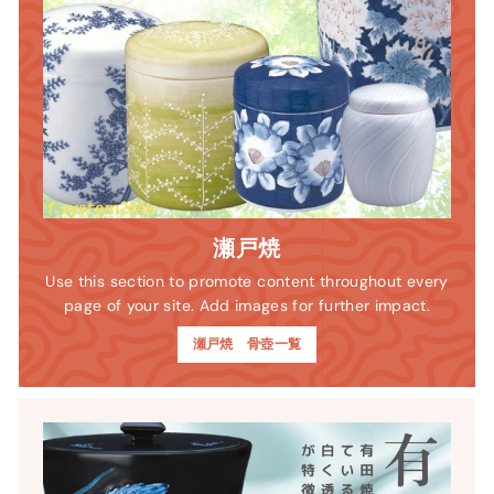
瀬戸焼
Use this section to promote content throughout every
page of your site. Add images for further impact.
瀬戸焼 骨壺一覧