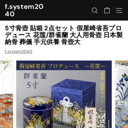
コ
f.system20
ン
40
サイトを検索する
ナビ
テ
ン
5寸骨壺 貼箱 2点セット 假屋崎省吾プロ
ツ
デュース 花筺/群雀蘭 大人用骨壺 日本製
に
納骨 葬儀 手元供養 骨壺大
ス
キ
f.system2040
ッ
プ
す
る