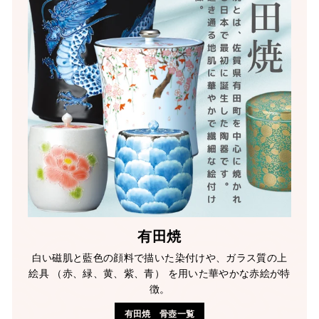
有田焼
白い磁肌と藍色の顔料で描いた染付けや、ガラス質の上
絵具 （赤、緑、黄、紫、青） を用いた華やかな赤絵が特
徴。
有田焼 骨壺一覧