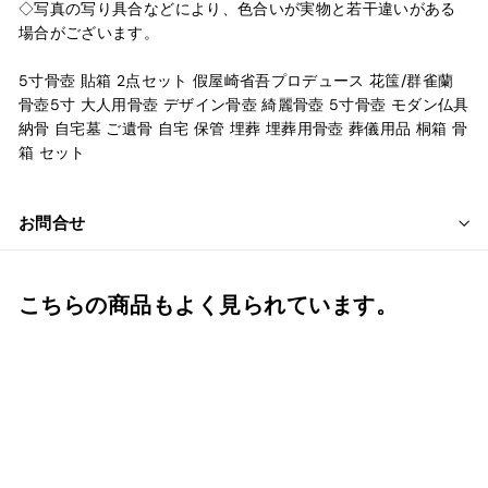
◇写真の写り具合などにより、色合いが実物と若干違いがある
場合がございます。
5寸骨壺 貼箱 2点セット 假屋崎省吾プロデュース 花筺/群雀蘭
骨壺5寸 大人用骨壺 デザイン骨壺 綺麗骨壺 5寸骨壺 モダン仏具
納骨 自宅墓 ご遺骨 自宅 保管 埋葬 埋葬用骨壺 葬儀用品 桐箱 骨
箱 セット
お問合せ
こちらの商品もよく見られています。