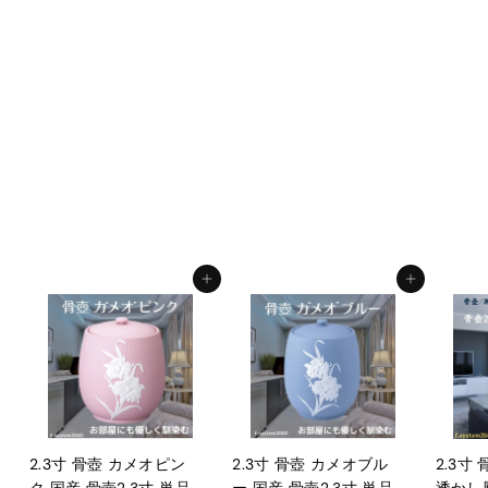
5寸骨壺 貼箱 2点セッ
ト 假屋崎省吾プロデュ
ース 花筺/群雀蘭 大人
用骨壺 日本製 納骨 葬
儀 手元供養 骨壺大
f.system2040
¥
¥93,500
9
3
,
カートに入れる
カートに入れる
5
0
0
2.3寸 骨壺 カメオピン
2.3寸 骨壺 カメオブル
2.3寸
ク 国産 骨壺2.3寸 単品
ー 国産 骨壺2.3寸 単品
透かし