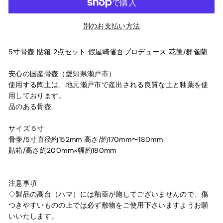
別のお支払い方法
5寸骨壺 貼箱 2点セット 假屋崎省吾プロデュース 花筺/群雀蘭
安心の国産骨壺（愛知県瀬戸市）
使用する陶土は、地元瀬戸市で産出される良質な土と釉薬を使
用しております。
品のある骨壺
サイズ 5寸
骨壷/5寸直径約152mm 高さ/約170mm〜180mm
貼箱/高さ約200mm×幅約180mm
注意事項
◇製品の高台（ハマ）には釉薬が施してございませんので、傷
つきやすいものの上では必ず敷物をご使用下さいますようお願
いいたします。