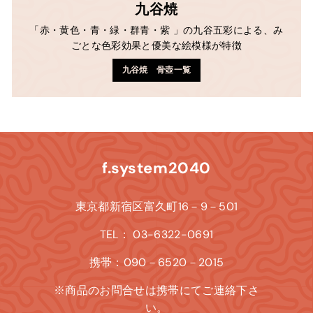
九谷焼
「赤・黄色・青・緑・群青・紫 」の九谷五彩による、み
ごとな色彩効果と優美な絵模様が特徴
九谷焼 骨壺一覧
f.system2040
東京都新宿区富久町16－9－501
TEL： 03-6322-0691
携帯：090－6520－2015
※商品のお問合せは携帯にてご連絡下さ
い。