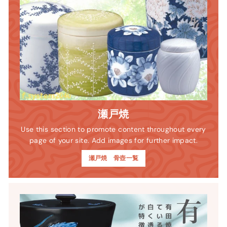
瀬戸焼
Use this section to promote content throughout every
page of your site. Add images for further impact.
瀬戸焼 骨壺一覧