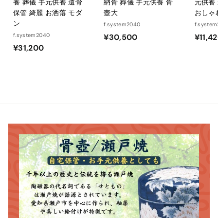
養 葬儀 手元供養 遺骨
納骨 葬儀 手元供養 骨
元供養
保管 綺麗 お洒落 モダ
壺大
おしゃ
ン
f.system2040
f.syste
f.system2040
¥
¥30,500
¥11,4
¥
¥31,200
3
3
0
1
,
,
5
2
0
0
0
0