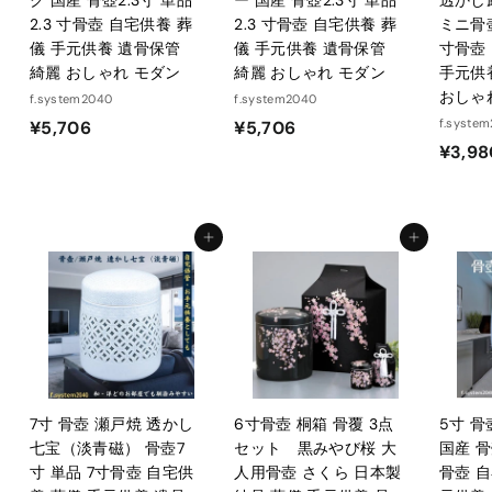
2.3 寸骨壺 自宅供養 葬
2.3 寸骨壺 自宅供養 葬
ミニ骨壺
儀 手元供養 遺骨保管
儀 手元供養 遺骨保管
寸骨壺
綺麗 おしゃれ モダン
綺麗 おしゃれ モダン
手元供
おしゃ
f.system2040
f.system2040
¥
¥
f.syste
¥5,706
¥5,706
¥3,98
5
5
,
,
7
7
0
0
カートに入れる
カートに入れる
6
6
7寸 骨壺 瀬戸焼 透かし
6寸骨壺 桐箱 骨覆 3点
5寸 
七宝（淡青磁） 骨壺7
セット 黒みやび桜 大
国産 骨
寸 単品 7寸骨壺 自宅供
人用骨壺 さくら 日本製
骨壺 自