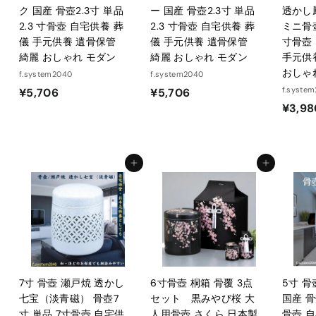
ク 国産 骨壺2.3寸 単品
ー 国産 骨壺2.3寸 単品
透かし
2.3 寸骨壺 自宅供養 葬
2.3 寸骨壺 自宅供養 葬
ミニ骨壺
儀 手元供養 遺骨保管
儀 手元供養 遺骨保管
寸骨壺
綺麗 おしゃれ モダン
綺麗 おしゃれ モダン
手元供
おしゃ
f.system2040
f.system2040
¥
¥
f.syste
¥5,706
¥5,706
¥3,98
5
5
,
,
7
7
0
0
カートに入れる
カートに入れる
6
6
7寸 骨壺 瀬戸焼 透かし
6寸骨壺 桐箱 骨覆 3点
5寸 
七宝（淡青磁） 骨壺7
セット 黒みやび桜 大
国産 骨
寸 単品 7寸骨壺 自宅供
人用骨壺 さくら 日本製
骨壺 自