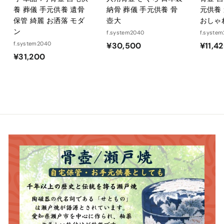
養 葬儀 手元供養 遺骨
納骨 葬儀 手元供養 骨
元供養
保管 綺麗 お洒落 モダ
壺大
おしゃ
ン
f.system2040
f.syste
f.system2040
¥
¥30,500
¥11,4
¥
¥31,200
3
3
0
1
,
,
5
2
0
0
0
0