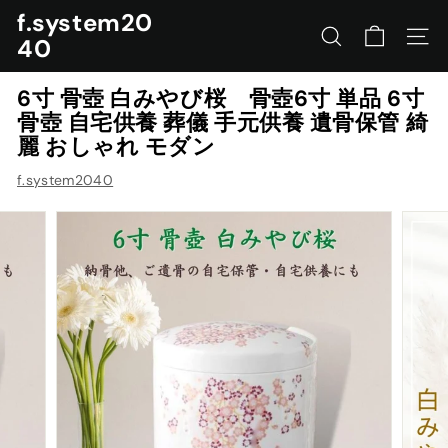
コ
f.system20
ン
40
サイトを検索する
ナビ
テ
ン
6寸 骨壺 白みやび桜 骨壺6寸 単品 6寸
ツ
骨壺 自宅供養 葬儀 手元供養 遺骨保管 綺
に
麗 おしゃれ モダン
ス
キ
f.system2040
ッ
プ
す
る