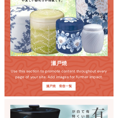
瀬戸焼
Use this section to promote content throughout every
page of your site. Add images for further impact.
瀬戸焼 骨壺一覧