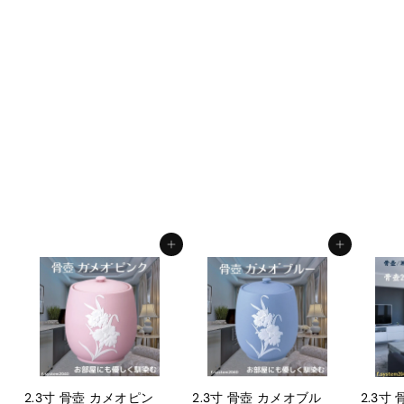
6寸 骨壺 白みやび桜
骨壺6寸 単品 6寸骨壺
自宅供養 葬儀 手元供養
遺骨保管 綺麗 おしゃれ
モダン
f.system2040
¥
¥21,000
2
1
,
カートに入れる
カートに入れる
0
0
0
2.3寸 骨壺 カメオピン
2.3寸 骨壺 カメオブル
2.3寸