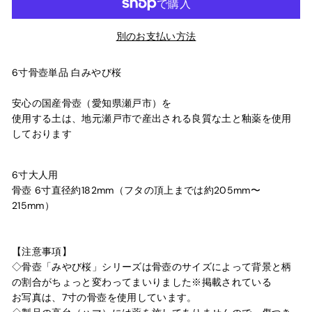
別のお支払い方法
6寸骨壺単品 白みやび桜
安心の国産骨壺（愛知県瀬戸市）を
使用する土は、地元瀬戸市で産出される良質な土と釉薬を使用
しております
6寸大人用
骨壺 6寸直径約182mm（フタの頂上までは約205mm〜
215mm）
【注意事項】
◇骨壺「みやび桜」シリーズは骨壺のサイズによって背景と柄
の割合がちょっと変わってまいりました※掲載されている
お写真は、7寸の骨壺を使用しています。