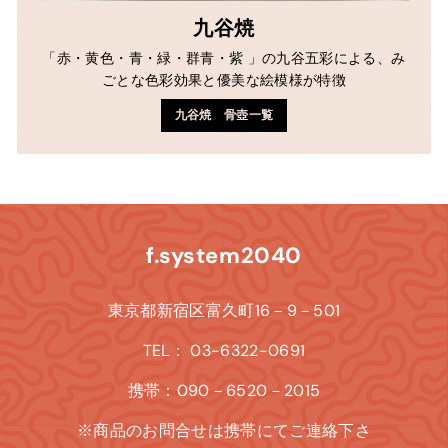
九谷焼
「赤・黄色・青・緑・群青・紫 」の九谷五彩による、み
ごとな色彩効果と優美な絵模様が特徴
九谷焼 骨壺一覧
f.system2040
東京都新宿区富久町16－9－501
TEL： 03-6322-0691
携帯：090－6520－2015
※商品のお問合せは携帯にてご連絡下さ