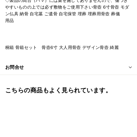
◇製品の高台（ハマ）には薬を施してありませんので、傷つき
やすいものの上では必ず敷物をご使用下さい骨壺 6寸骨壺 モダ
ン仏具 納骨 自宅墓 ご遺骨 自宅保管 埋葬 埋葬用骨壺 葬儀
用品
桐箱 骨箱セット
骨壺6寸 大人用骨壺 デザイン骨壺 綺麗
お問合せ
こちらの商品もよく見られています。